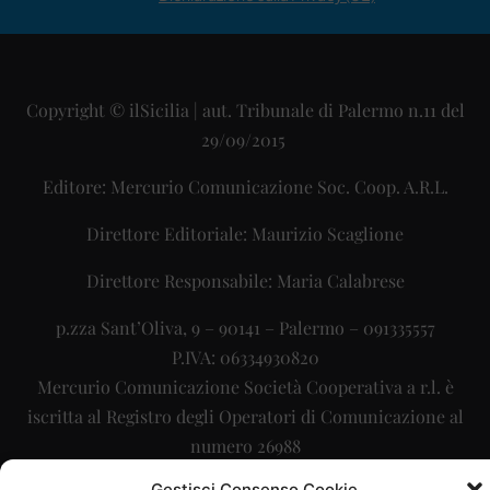
Copyright © ilSicilia | aut. Tribunale di Palermo n.11 del
29/09/2015
Editore: Mercurio Comunicazione Soc. Coop. A.R.L.
Direttore Editoriale: Maurizio Scaglione
Direttore Responsabile: Maria Calabrese
p.zza Sant’Oliva, 9 – 90141 – Palermo – 091335557
P.IVA: 06334930820
Mercurio Comunicazione Società Cooperativa a r.l. è
iscritta al Registro degli Operatori di Comunicazione al
numero 26988
Gestisci Consenso Cookie