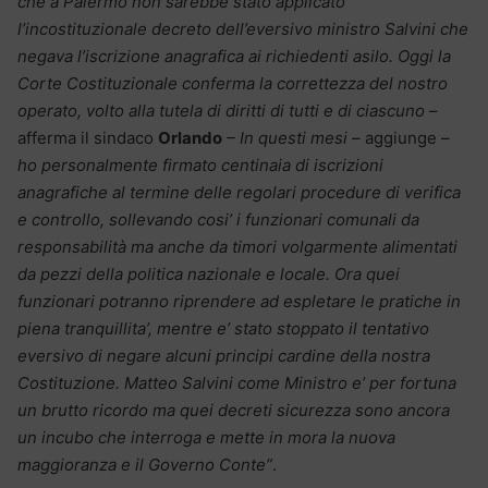
che a Palermo non sarebbe stato applicato
l’incostituzionale decreto dell’eversivo ministro Salvini che
negava l’iscrizione anagrafica ai richiedenti asilo. Oggi la
Corte Costituzionale conferma la correttezza del nostro
operato, volto alla tutela di diritti di tutti e di ciascuno
–
afferma il sindaco
Orlando
– In questi mesi
– aggiunge –
ho personalmente firmato centinaia di iscrizioni
anagrafiche al termine delle regolari procedure di verifica
e controllo, sollevando cosi’ i funzionari comunali da
responsabilità ma anche da timori volgarmente alimentati
da pezzi della politica nazionale e locale. Ora quei
funzionari potranno riprendere ad espletare le pratiche in
piena tranquillita’, mentre e’ stato stoppato il tentativo
eversivo di negare alcuni principi cardine della nostra
Costituzione. Matteo Salvini come Ministro e’ per fortuna
un brutto ricordo ma quei decreti sicurezza sono ancora
un incubo che interroga e mette in mora la nuova
maggioranza e il Governo Conte”
.