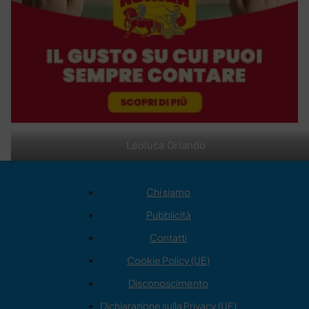
Leoluca Orlando
Chi siamo
Pubblicità
Contatti
Cookie Policy (UE)
Disconoscimento
Dichiarazione sulla Privacy (UE)