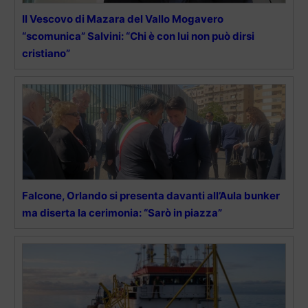
Il Vescovo di Mazara del Vallo Mogavero
“scomunica” Salvini: “Chi è con lui non può dirsi
cristiano”
Falcone, Orlando si presenta davanti all’Aula bunker
ma diserta la cerimonia: “Sarò in piazza”