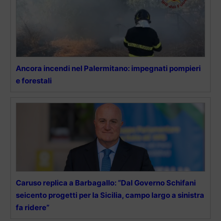
Ancora incendi nel Palermitano: impegnati pompieri
e forestali
Caruso replica a Barbagallo: “Dal Governo Schifani
seicento progetti per la Sicilia, campo largo a sinistra
fa ridere”