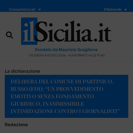
Cronache locali
Il Network
Fondato da Maurizio Scaglione
GIOVEDÌ 6 AGOSTO 2026 - AGGIORNATO ALLE 19:40
La dichiarazione
DELIBERA DEL COMUNE DI PARTINICO,
RUSSO (FDI): “UN PROVVEDIMENTO
EMOTIVO SENZA FONDAMENTO
GIURIDICO, INAMMISSIBILE
INTIMIDAZIONE CONTRO I GIORNALISTI”
Redazione