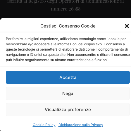
iscritta al Registro degli Operatori di Comunicazione al
numero 26988
Sito gestito da
La Digitale srl
–
info@ladigitale.it
Gestisci Consenso Cookie
Per fornire le migliori esperienze, utilizziamo tecnologie come i cookie per
memorizzare e/o accedere alle informazioni del dispositivo. Il consenso a
queste tecnologie ci permetterà di elaborare dati come il comportamento di
navigazione o ID unici su questo sito. Non acconsentire o ritirare il consenso
può influire negativamente su alcune caratteristiche e funzioni.
Accetta
Nega
Visualizza preferenze
Cookie Policy
Dichiarazione sulla Privacy