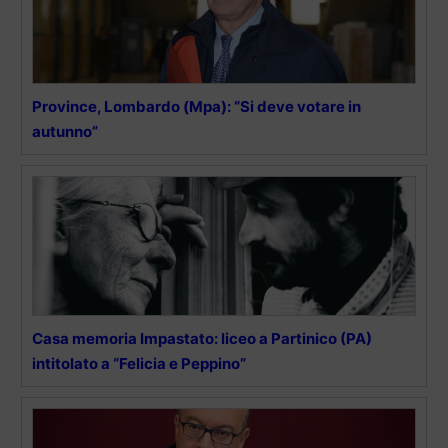
Province, Lombardo (Mpa): “Si deve votare in
autunno”
Casa memoria Impastato: liceo a Partinico (PA)
intitolato a “Felicia e Peppino”