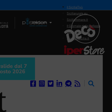
il SiciliaTivù
Siciliarurale.eu
Siciliammare.it
Il Network
Il Giornale della Bellezza
Siciliamedica.it
Sanitainsicilia.it