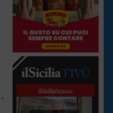
ilSiciliaNews
24
o a