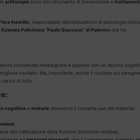
 le
artiterapie
sono uno strumento di prevenzione e
trattament
Flora Inzerillo
, responsabile dell’ambulatorio di psicologia clinic
’
Azienda Policlinico “Paolo Giaccone” di Palermo
che ha
emenza conclamata media/grave e pazienti con un declino cognit
 migliore risultato. Ma, importante, anche il risultato sui caregive
 carico di tutto.
ie:
à cognitive
e
motorie
attraverso il costante uso dei materiali
ansiosi
;
zie alla riattivazione delle funzioni psichiche residue;
sperienze ed
emozioni piacevoli
, con il conseguente aumento de