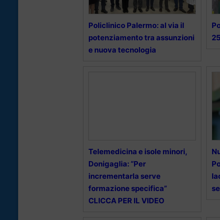
Policlinico Palermo: al via il
Po
potenziamento tra assunzioni
25
e nuova tecnologia
Telemedicina e isole minori,
Nu
Donigaglia: “Per
Po
incrementarla serve
Ia
formazione specifica”
se
CLICCA PER IL VIDEO