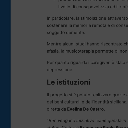
livello di consapevolezza ed il rinf
In particolare, la stimolazione attraver
sostenere la memoria remota e di conse
soggetto demente.
Mentre alcuni studi hanno riscontrato ch
afasia, la musicoterapia permette di non 
Per quanto riguarda i caregiver, è stata 
depressione.
Le istituzioni
Il progetto si è potuto realizzare grazie 
dei beni culturali e dell’identità siciliana
diretta da
Evelina De Castro.
“
Ben vengano iniziative come questa in cui
ai Beni Culturali
Francesco Paolo Scarp