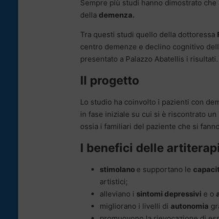
Sempre più studi hanno dimostrato che
della
demenza.
Tra questi studi quello della dottoressa
centro demenze e declino cognitivo dell
presentato a Palazzo Abatellis i risultati.
Il progetto
Lo studio ha coinvolto i pazienti con d
in fase iniziale su cui si è riscontrato un
ossia i familiari del paziente che si fanno
I benefici delle artiterap
stimolano
e supportano le
capacit
artistici;
alleviano i
sintomi depressivi
e o
migliorano i livelli di
autonomia
gra
promuovono la rievocazione di e