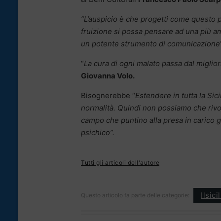
“L’auspicio è che progetti come questo po
fruizione si possa pensare ad una più amp
un potente strumento di comunicazione
“
La cura di ogni malato passa dal migliora
Giovanna Volo.
Bisognerebbe “
Estendere in tutta la Sici
normalità. Quindi non possiamo che rivol
campo che puntino alla presa in carico gl
psichico”.
Tutti gli articoli dell'autore
Ilsic
Questo articolo fa parte delle categorie: