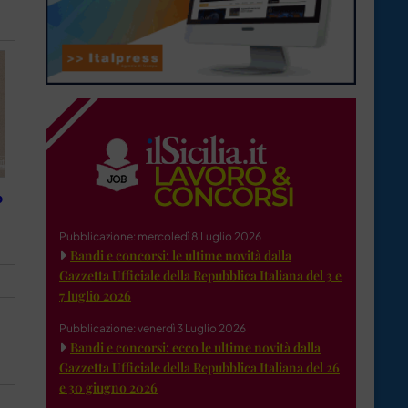
o
Pubblicazione: mercoledì 8 Luglio 2026
Bandi e concorsi: le ultime novità dalla
Gazzetta Ufficiale della Repubblica Italiana del 3 e
7 luglio 2026
Pubblicazione: venerdì 3 Luglio 2026
Bandi e concorsi: ecco le ultime novità dalla
Gazzetta Ufficiale della Repubblica Italiana del 26
e 30 giugno 2026