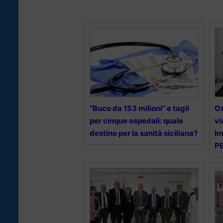
“Buco da 153 milioni” e tagli
Os
per cinque ospedali: quale
vi
destino per la sanità siciliana?
I
PE