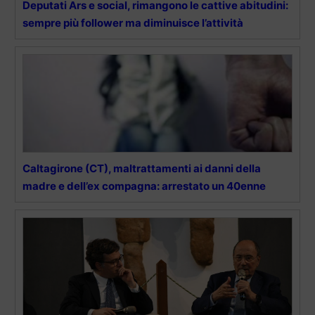
Deputati Ars e social, rimangono le cattive abitudini:
sempre più follower ma diminuisce l’attività
Caltagirone (CT), maltrattamenti ai danni della
madre e dell’ex compagna: arrestato un 40enne