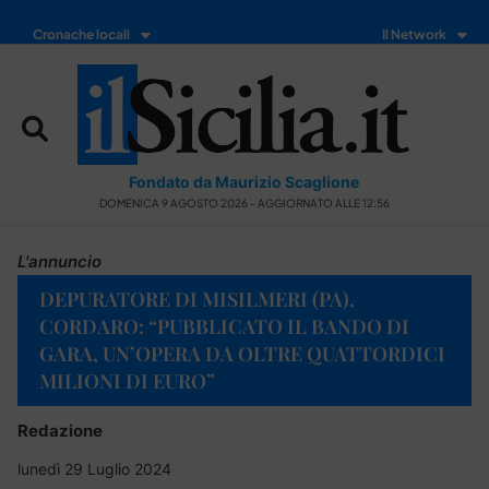
Cronache locali
Il Network
Fondato da Maurizio Scaglione
DOMENICA 9 AGOSTO 2026 - AGGIORNATO ALLE 12:56
L'annuncio
DEPURATORE DI MISILMERI (PA),
CORDARO: “PUBBLICATO IL BANDO DI
GARA, UN’OPERA DA OLTRE QUATTORDICI
MILIONI DI EURO”
Redazione
lunedì 29 Luglio 2024