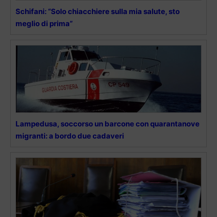
Schifani: “Solo chiacchiere sulla mia salute, sto
meglio di prima”
Lampedusa, soccorso un barcone con quarantanove
migranti: a bordo due cadaveri