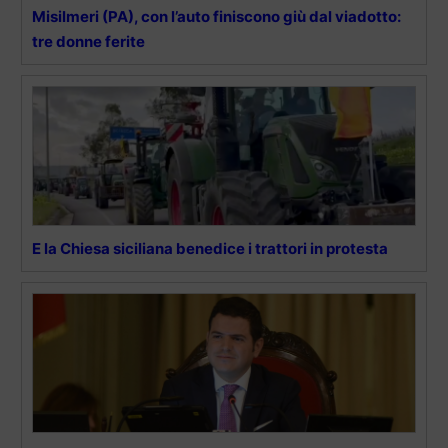
Misilmeri (PA), con l’auto finiscono giù dal viadotto:
tre donne ferite
E la Chiesa siciliana benedice i trattori in protesta