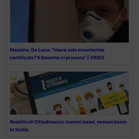
Messina, De Luca: “Usare solo mascherine
certificate? Il Governo ci provoca” | VIDEO
Reddito di Cittadinanza: numeri bassi, nessun boom
in Sicilia