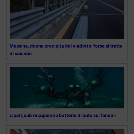
Messina, donna precipita dal viadotto: forse si tratta
di suicidio
Lipari, sub recuperano batterie di auto sui fondali