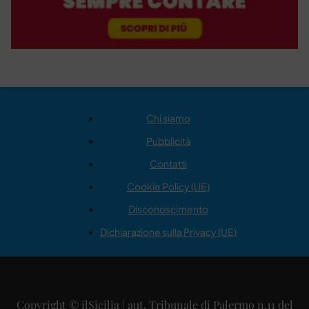
Chi siamo
Pubblicità
Contatti
Cookie Policy (UE)
Disconoscimento
Dichiarazione sulla Privacy (UE)
Copyright © ilSicilia | aut. Tribunale di Palermo n.11 del