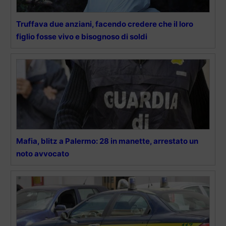
Truffava due anziani, facendo credere che il loro
figlio fosse vivo e bisognoso di soldi
Mafia, blitz a Palermo: 28 in manette, arrestato un
noto avvocato