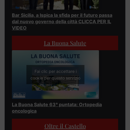
Bar Sicilia, a Ispica la sfida per il futuro passa
dal nuovo governo della città CLICCA PER IL
VIDEO
La Buona Salute
Fai clic per accettare i
cookie per questo servizio
La Buona Salute 63° puntata: Ortopedia
oncologica
Oltre il Castello