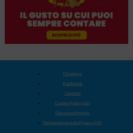
Chi siamo
Pubblicità
Contatti
Cookie Policy (UE)
Disconoscimento
Dichiarazione sulla Privacy (UE)