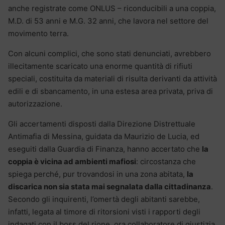
anche registrate come ONLUS – riconducibili a una coppia,
M.D. di 53 anni e M.G. 32 anni, che lavora nel settore del
movimento terra.
Con alcuni complici, che sono stati denunciati, avrebbero
illecitamente scaricato una enorme quantità di rifiuti
speciali, costituita da materiali di risulta derivanti da attività
edili e di sbancamento, in una estesa area privata, priva di
autorizzazione.
Gli accertamenti disposti dalla Direzione Distrettuale
Antimafia di Messina, guidata da Maurizio de Lucia, ed
eseguiti dalla Guardia di Finanza, hanno accertato che
la
coppia è vicina ad ambienti mafiosi
: circostanza che
spiega perché, pur trovandosi in una zona abitata,
la
discarica non sia stata mai segnalata dalla cittadinanza
.
Secondo gli inquirenti, l’omertà degli abitanti sarebbe,
infatti, legata al timore di ritorsioni visti i rapporti degli
indagati con il boss del rione, ora collaboratore di giustizia