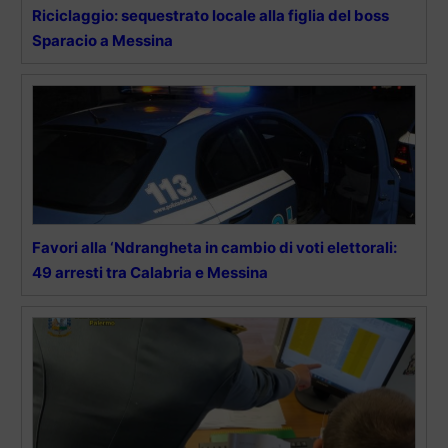
Riciclaggio: sequestrato locale alla figlia del boss
Sparacio a Messina
Favori alla ‘Ndrangheta in cambio di voti elettorali:
49 arresti tra Calabria e Messina