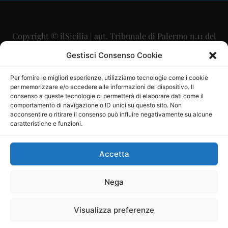
Copyright © ilSicilia | aut. Tribunale di Palermo n.11 del
29/09/2015
Gestisci Consenso Cookie
Editore: Mercurio Comunicazione Soc. Coop. A.R.L.
Per fornire le migliori esperienze, utilizziamo tecnologie come i cookie
per memorizzare e/o accedere alle informazioni del dispositivo. Il
Direttore Editoriale: Maurizio Scaglione
consenso a queste tecnologie ci permetterà di elaborare dati come il
comportamento di navigazione o ID unici su questo sito. Non
Direttore Responsabile: Maria Calabrese
acconsentire o ritirare il consenso può influire negativamente su alcune
caratteristiche e funzioni.
p.zza Sant’Oliva, 9 – 90141 – Palermo – 091335557
P.IVA: 06334930820
Accetta
Mercurio Comunicazione Società Cooperativa a r.l. è
iscritta al Registro degli Operatori di Comunicazione al
Nega
numero 26988
Visualizza preferenze
Sito gestito da
La Digitale srl
–
info@ladigitale.it