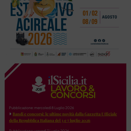
Pubblicazione: mercoledì 8 Luglio 2026
Bandi e concorsi: le ultime novità dalla Gazzetta Ufficiale
della Repubblica Italiana del 3 e 7 luglio 2026
Pubblicazione: venerdì 3 Luglio 2026