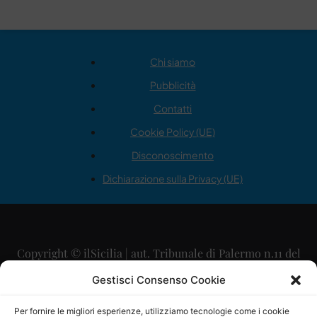
Chi siamo
Pubblicità
Contatti
Cookie Policy (UE)
Disconoscimento
Dichiarazione sulla Privacy (UE)
Copyright © ilSicilia | aut. Tribunale di Palermo n.11 del
29/09/2015
Gestisci Consenso Cookie
Editore: Mercurio Comunicazione Soc. Coop. A.R.L.
Per fornire le migliori esperienze, utilizziamo tecnologie come i cookie