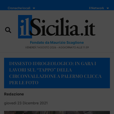
Cronache locali
Il Network
Fondato da Maurizio Scaglione
VENERDÌ 7 AGOSTO 2026 - AGGIORNATO ALLE 11:59
DISSESTO IDROGEOLOGICO: IN GARA I
LAVORI SUL “TAPPO” DELLA
CIRCONVALLAZIONE A PALERMO CLICCA
PER LE FOTO
Redazione
giovedì 23 Dicembre 2021