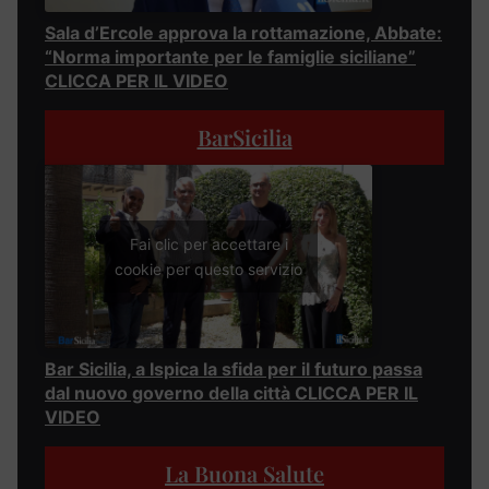
Sala d’Ercole approva la rottamazione, Abbate:
“Norma importante per le famiglie siciliane”
CLICCA PER IL VIDEO
BarSicilia
Fai clic per accettare i
cookie per questo servizio
Bar Sicilia, a Ispica la sfida per il futuro passa
dal nuovo governo della città CLICCA PER IL
VIDEO
La Buona Salute