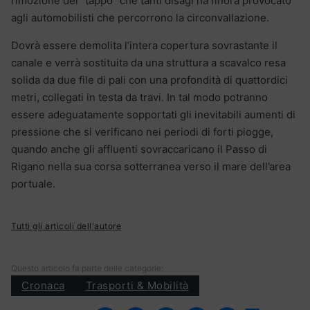
rimozione del “tappo” che tanti disagi ha finora provocato
agli automobilisti che percorrono la circonvallazione.
Dovrà essere demolita l’intera copertura sovrastante il
canale e verrà sostituita da una struttura a scavalco resa
solida da due file di pali con una profondità di quattordici
metri, collegati in testa da travi. In tal modo potranno
essere adeguatamente sopportati gli inevitabili aumenti di
pressione che si verificano nei periodi di forti piogge,
quando anche gli affluenti sovraccaricano il Passo di
Rigano nella sua corsa sotterranea verso il mare dell’area
portuale.
Tutti gli articoli dell'autore
Questo articolo fa parte delle categorie:
Cronaca
Trasporti & Mobilità