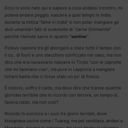
Ecco io sono nato qui e sapevo a cosa andassi incontro, mi
poteva andare peggio, nascere a quel tempo in India,
durante la mitica “
fame in India
” e non poter mangiare gli
aiuti umanitari fatti di scatolette di “
carne Simmental
”
perché ritenute sacre in quanto “
santine
”.
Potevo nascere tra gli aborigeni e stare tutto il tempo con
il cu.. di fuori e uno stecchino conficcato nel naso, ma non
dico che era necessario nascere in Tirolo “
con le caprette
che mi facevano ciao
”, ma pure in Lapponia a mangiare
licheni basta che ci fosse stato un po’ di fresco.
È notorio, soffro il caldo, ma devo dire che tranne qualche
giornata terribile che io ricordo con terrore, un tempo sì,
faceva caldo, ma non così?
Ricordo lo scirocco e i suoi tre giorni terribili, dove
bisognava uscire come i Tuareg, ma poi ventilava, andavi a
Mondello, c’erano le capanne, ma c’era anche la spiaggia