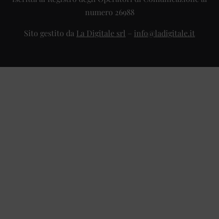
numero 26988
Sito gestito da
La Digitale srl
–
info@ladigitale.it