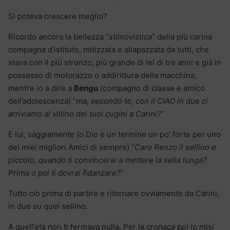
Si poteva crescere meglio?
Ricordo ancora la bellezza “
stilnovistica
” della più carina
compagna d’istituto, mitizzata e allapazzata da tutti, che
stava con il più stronzo, più grande di lei di tre anni e già in
possesso di motorazzo o addirittura della macchina,
mentre io a dire a
Bengu
(compagno di classe e amico
dell’adolescenza) “
ma, secondo te, con il CIAO in due ci
arriviamo al villino dei tuoi cugini a Carini?
”
E lui, saggiamente (o Dio è un termine un po’ forte per uno
dei miei migliori Amici di sempre) “
Caro Renzo il sellino e
piccolo, quando ti convincerai a mettere la sella lunga?
Prima o poi ti dovrai fidanzare?
”
Tutto ciò prima di partire e ritornare ovviamente da Carini,
in due su quel sellino.
A quell’età non ti fermava nulla. Per la cronaca poi io misi