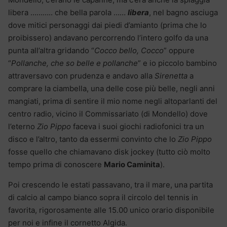
libera ……….. che bella parola ……
libera
, nel bagno asciuga
dove mitici personaggi dai piedi d’amianto (prima che lo
proibissero) andavano percorrendo l’intero golfo da una
punta all’altra gridando “
Cocco bello, Cocco
” oppure
“
Pollanche, che so belle e pollanche
” e io piccolo bambino
attraversavo con prudenza e andavo alla
Sirenetta
a
comprare la ciambella, una delle cose più belle, negli anni
mangiati, prima di sentire il mio nome negli altoparlanti del
centro radio, vicino il Commissariato (di Mondello) dove
l’eterno
Zio Pippo
faceva i suoi giochi radiofonici tra un
disco e l’altro, tanto da essermi convinto che lo
Zio Pippo
fosse quello che chiamavano disk jockey (tutto ciò molto
tempo prima di conoscere
Mario Caminita
).
Poi crescendo le estati passavano, tra il mare, una partita
di calcio al campo bianco sopra il circolo del tennis in
favorita, rigorosamente alle 15.00 unico orario disponibile
per noi e infine il cornetto Algida.