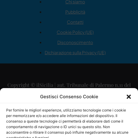
Chi siamo
Pubblicità
Contatti
Cookie Policy (UE)
Disconoscimento
Dichiarazione sulla Privacy (UE)
Copyright © ilSicilia | aut. Tribunale di Palermo n.11 del
29/09/2015
Gestisci Consenso Cookie
Editore: Mercurio Comunicazione Soc. Coop. A.R.L.
Per fornire le migliori esperienze, utilizziamo tecnologie come i cookie
per memorizzare e/o accedere alle informazioni del dispositivo. Il
Direttore Editoriale: Maurizio Scaglione
consenso a queste tecnologie ci permetterà di elaborare dati come il
comportamento di navigazione o ID unici su questo sito. Non
Direttore Responsabile: Maria Calabrese
acconsentire o ritirare il consenso può influire negativamente su alcune
caratteristiche e funzioni.