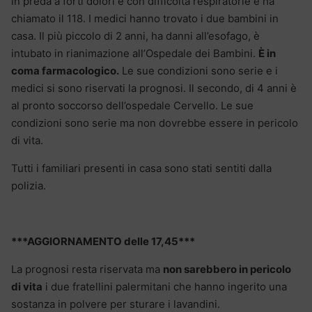
in preda a forti dolori e con difficoltà respiratorie e ha
chiamato il 118. I medici hanno trovato i due bambini in
casa. Il più piccolo di 2 anni, ha danni all’esofago, è
intubato in rianimazione all’Ospedale dei Bambini.
È in
coma farmacologico.
Le sue condizioni sono serie e i
medici si sono riservati la prognosi. Il secondo, di 4 anni è
al pronto soccorso dell’ospedale Cervello. Le sue
condizioni sono serie ma non dovrebbe essere in pericolo
di vita.
Tutti i familiari presenti in casa sono stati sentiti dalla
polizia.
***AGGIORNAMENTO delle 17,45***
La prognosi resta riservata ma
non sarebbero in pericolo
di vita
i due fratellini palermitani che hanno ingerito una
sostanza in polvere per sturare i lavandini.