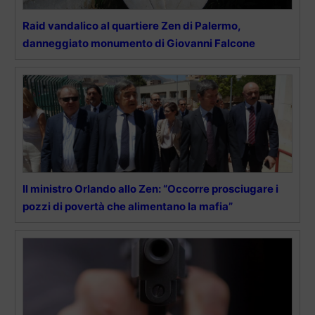
Raid vandalico al quartiere Zen di Palermo,
danneggiato monumento di Giovanni Falcone
Il ministro Orlando allo Zen: “Occorre prosciugare i
pozzi di povertà che alimentano la mafia”