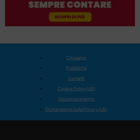
Chi siamo
Pubblicità
Contatti
Cookie Policy (UE)
Disconoscimento
Dichiarazione sulla Privacy (UE)