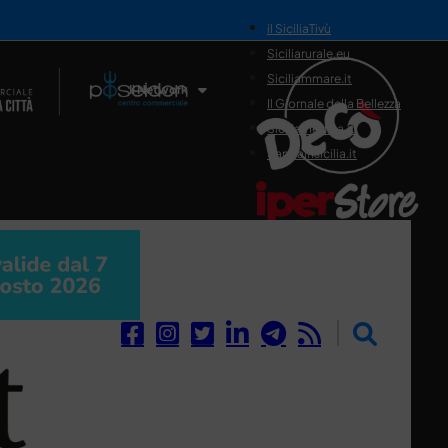
il SiciliaTivù
Siciliarurale.eu
Siciliammare.it
Il Network
Il Giornale della Bellezza
Siciliamedica.it
Sanitainsicilia.it