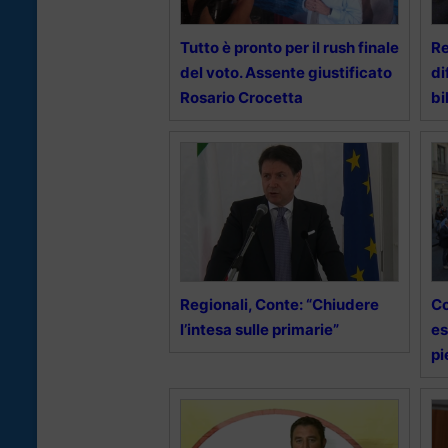
Tutto è pronto per il rush finale
Re
del voto. Assente giustificato
di
Rosario Crocetta
bi
Regionali, Conte: “Chiudere
Co
l’intesa sulle primarie”
es
pi