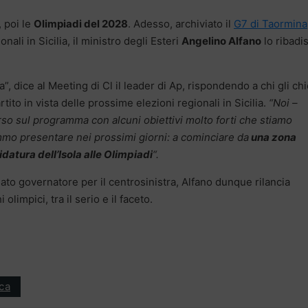
, poi le
Olimpiadi del 2028
. Adesso, archiviato il
G7 di Taormina
ali in Sicilia, il ministro degli Esteri
Angelino Alfano
lo ribadi
 dice al Meeting di Cl il leader di Ap, rispondendo a chi gli ch
rtito in vista delle prossime elezioni regionali in Sicilia.
“Noi –
so sul programma con alcuni obiettivi molto forti che stiamo
mo presentare nei prossimi giorni: a cominciare da
una zona
idatura dell’Isola alle Olimpiadi
“.
dato governatore per il centrosinistra, Alfano dunque rilancia
 olimpici, tra il serio e il faceto.
ica