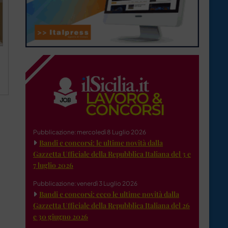
Pubblicazione: mercoledì 8 Luglio 2026
Bandi e concorsi: le ultime novità dalla
Gazzetta Ufficiale della Repubblica Italiana del 3 e
7 luglio 2026
Pubblicazione: venerdì 3 Luglio 2026
Bandi e concorsi: ecco le ultime novità dalla
Gazzetta Ufficiale della Repubblica Italiana del 26
e 30 giugno 2026