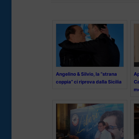
Angelino & Silvio, la “strana
Ap
coppia” ci riprova dalla Sicilia
Ca
mo