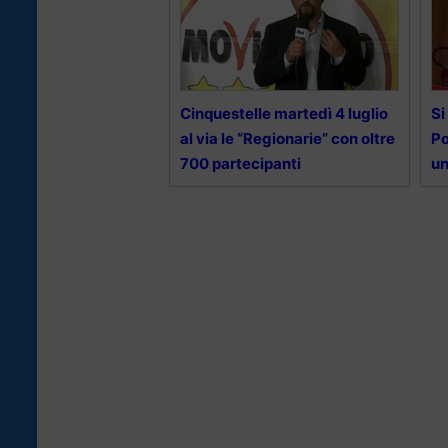
Cinquestelle martedì 4 luglio
Si
al via le “Regionarie” con oltre
Po
700 partecipanti
un