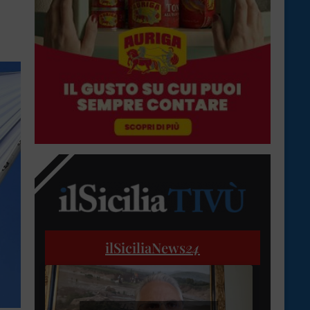
ilSiciliaNews
24