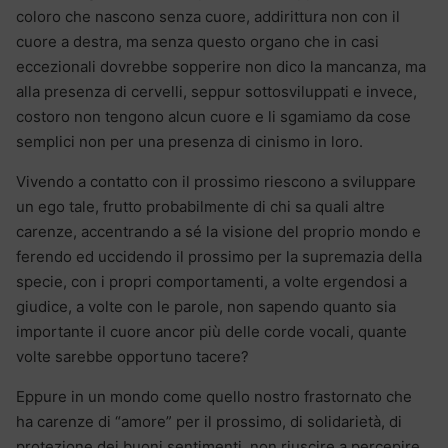
coloro che nascono senza cuore, addirittura non con il
cuore a destra, ma senza questo organo che in casi
eccezionali dovrebbe sopperire non dico la mancanza, ma
alla presenza di cervelli, seppur sottosviluppati e invece,
costoro non tengono alcun cuore e li sgamiamo da cose
semplici non per una presenza di cinismo in loro.
Vivendo a contatto con il prossimo riescono a sviluppare
un ego tale, frutto probabilmente di chi sa quali altre
carenze, accentrando a sé la visione del proprio mondo e
ferendo ed uccidendo il prossimo per la supremazia della
specie, con i propri comportamenti, a volte ergendosi a
giudice, a volte con le parole, non sapendo quanto sia
importante il cuore ancor più delle corde vocali, quante
volte sarebbe opportuno tacere?
Eppure in un mondo come quello nostro frastornato che
ha carenze di “amore” per il prossimo, di solidarietà, di
protezione dei buoni sentimenti, non riuscire a percepire