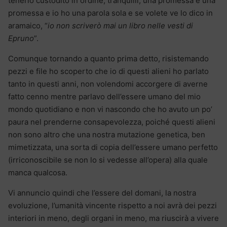
tenerlo custodito in ordine, tranquilli, una promessa e una
promessa e io ho una parola sola e se volete ve lo dico in
aramaico, “
io non scriverò mai un libro nelle vesti di
Epruno
”.
Comunque tornando a quanto prima detto, risistemando
pezzi e file ho scoperto che io di questi alieni ho parlato
tanto in questi anni, non volendomi accorgere di averne
fatto cenno mentre parlavo dell’essere umano del mio
mondo quotidiano e non vi nascondo che ho avuto un po’
paura nel prenderne consapevolezza, poiché questi alieni
non sono altro che una nostra mutazione genetica, ben
mimetizzata, una sorta di copia dell’essere umano perfetto
(irriconoscibile se non lo si vedesse all’opera) alla quale
manca qualcosa.
Vi annuncio quindi che l’essere del domani, la nostra
evoluzione, l’umanità vincente rispetto a noi avrà dei pezzi
interiori in meno, degli organi in meno, ma riuscirà a vivere