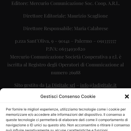
Editore: Mercurio Comunicazione Soc. Coop. A.R.L.
Direttore Editoriale: Maurizio Scaglione
Direttore Responsabile: Maria Calabrese
p.zza Sant’Oliva, 9 – 90141 – Palermo – 091335557
P.IVA: 06334930820
Mercurio Comunicazione Società Cooperativa a r.l. è
iscritta al Registro degli Operatori di Comunicazione al
numero 26988
Sito gestito da
La Digitale srl
–
info@ladigitale.it
Gestisci Consenso Cookie
Per fornire le migliori esperienze, utilizziamo tecnologie come i cookie per
memorizzare e/o accedere alle informazioni del dispositivo. Il consenso a
queste tecnologie ci permetterà di elaborare dati come il comportamento di
navigazione o ID unici su questo sito. Non acconsentire o ritirare il consenso
può influire negativamente su alcune caratteristiche e funzioni.