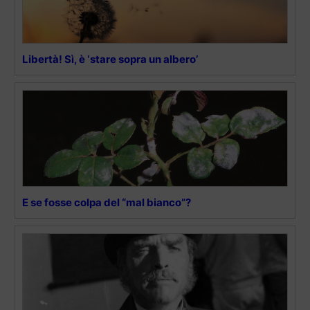
Libertà! Sì, è ‘stare sopra un albero’
E se fosse colpa del “mal bianco”?