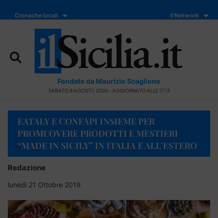
Cronache locali
Il Network
Fondato da Maurizio Scaglione
SABATO 8 AGOSTO 2026 - AGGIORNATO ALLE 17:13
EATALY E CONFAPI INSIEME PER
PROMUOVERE PRODOTTI E MESTIERI
“MADE IN SICILY” IN ITALIA E ALL’ESTERO
Redazione
lunedì 21 Ottobre 2019