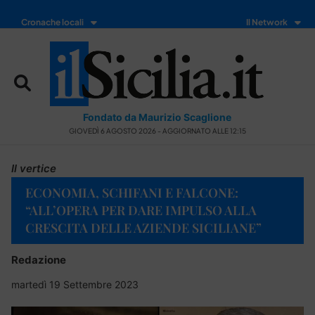
Cronache locali
Il Network
Fondato da Maurizio Scaglione
GIOVEDÌ 6 AGOSTO 2026 - AGGIORNATO ALLE 12:15
Il vertice
ECONOMIA, SCHIFANI E FALCONE:
“ALL’OPERA PER DARE IMPULSO ALLA
CRESCITA DELLE AZIENDE SICILIANE”
Redazione
martedì 19 Settembre 2023