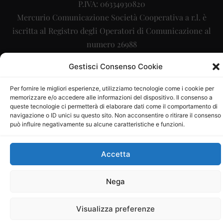
P.IVA: 06334930820
Mercurio Comunicazione Società Cooperativa a r.l. è
iscritta al Registro degli Operatori di Comunicazione al
numero 26988
Sito gestito da
La Digitale srl
–
info@ladigitale.it
Gestisci Consenso Cookie
Per fornire le migliori esperienze, utilizziamo tecnologie come i cookie per
memorizzare e/o accedere alle informazioni del dispositivo. Il consenso a
queste tecnologie ci permetterà di elaborare dati come il comportamento di
navigazione o ID unici su questo sito. Non acconsentire o ritirare il consenso
può influire negativamente su alcune caratteristiche e funzioni.
Accetta
Nega
Visualizza preferenze