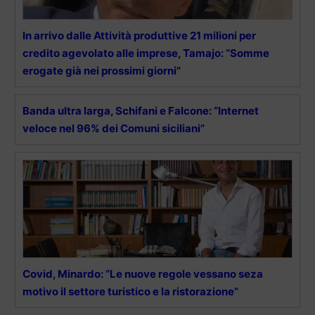
In arrivo dalle Attività produttive 21 milioni per
credito agevolato alle imprese, Tamajo: “Somme
erogate già nei prossimi giorni”
Banda ultra larga, Schifani e Falcone: “Internet
veloce nel 96% dei Comuni siciliani”
Covid, Minardo: “Le nuove regole vessano seza
motivo il settore turistico e la ristorazione”