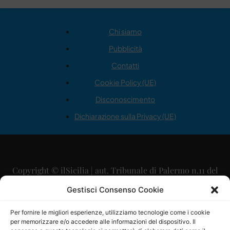
Chi siamo
Pubblicità
Contatti
Cookie Policy (UE)
Disconoscimento
Dichiarazione sulla Privacy (UE)
Copyright © ilSicilia | aut. Tribunale di Palermo n.11 del
29/09/2015
Gestisci Consenso Cookie
Editore: Mercurio Comunicazione Soc. Coop. A.R.L.
Per fornire le migliori esperienze, utilizziamo tecnologie come i cookie
per memorizzare e/o accedere alle informazioni del dispositivo. Il
Direttore Editoriale: Maurizio Scaglione