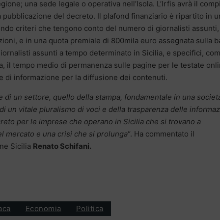
egione; una sede legale o operativa nell’Isola. L’Irfis avrà il comp
 pubblicazione del decreto. Il plafond finanziario è ripartito in 
ondo criteri che tengono conto del numero di giornalisti assunti,
zazioni, e in una quota premiale di 800mila euro assegnata sulla 
iornalisti assunti a tempo determinato in Sicilia, e specifici, com
a, il tempo medio di permanenza sulle pagine per le testate onl
e di informazione per la diffusione dei contenuti.
re di un settore, quello della stampa, fondamentale in una societ
di un vitale pluralismo di voci e della trasparenza delle informaz
creto per le imprese che operano in Sicilia che si trovano a
el mercato e una crisi che si prolunga
“. Ha commentato il
ne Sicilia
Renato Schifani.
aca
Economia
Politica