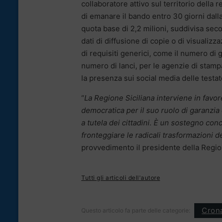
collaboratore attivo sul territorio della r
di emanare il bando entro 30 giorni dalla
quota base di 2,2 milioni, suddivisa sec
dati di diffusione di copie o di visualiz
di requisiti generici, come il numero di g
numero di lanci, per le agenzie di stamp
la presenza sui social media delle testat
“
La Regione Siciliana interviene in favo
democratica per il suo ruolo di garanzia 
a tutela dei cittadini. È un sostegno con
fronteggiare le radicali trasformazioni d
provvedimento il presidente della Regio
Tutti gli articoli dell'autore
Cron
Questo articolo fa parte delle categorie: