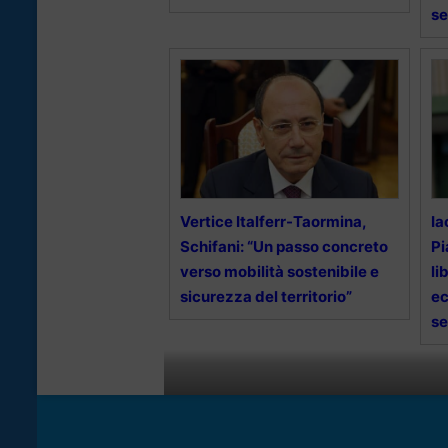
se
Vertice Italferr-Taormina,
Ia
Schifani: “Un passo concreto
Pi
verso mobilità sostenibile e
li
sicurezza del territorio”
ec
s