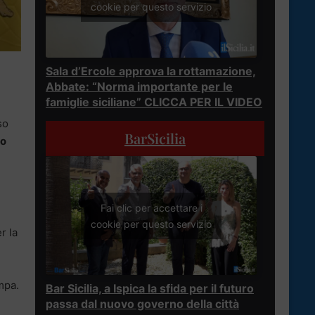
cookie per questo servizio
Sala d’Ercole approva la rottamazione,
Abbate: “Norma importante per le
famiglie siciliane” CLICCA PER IL VIDEO
so
BarSicilia
ro
Fai clic per accettare i
cookie per questo servizio
r la
ampa.
Bar Sicilia, a Ispica la sfida per il futuro
passa dal nuovo governo della città