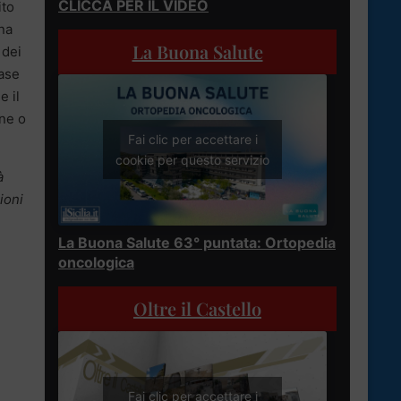
CLICCA PER IL VIDEO
ito
una
La Buona Salute
 dei
base
e il
ine o
Fai clic per accettare i
cookie per questo servizio
à
ioni
La Buona Salute 63° puntata: Ortopedia
oncologica
Oltre il Castello
Fai clic per accettare i