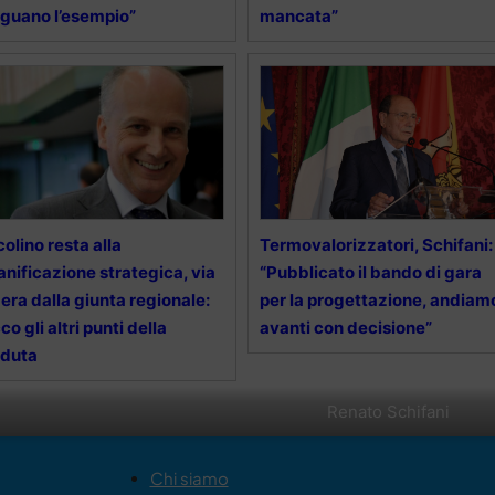
guano l’esempio”
mancata”
colino resta alla
Termovalorizzatori, Schifani:
anificazione strategica, via
“Pubblicato il bando di gara
bera dalla giunta regionale:
per la progettazione, andiam
co gli altri punti della
avanti con decisione”
eduta
Renato Schifani
Chi siamo