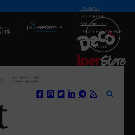
il SiciliaTivù
Siciliarurale.eu
Siciliammare.it
Il Network
Il Giornale della Bellezza
Siciliamedica.it
Sanitainsicilia.it