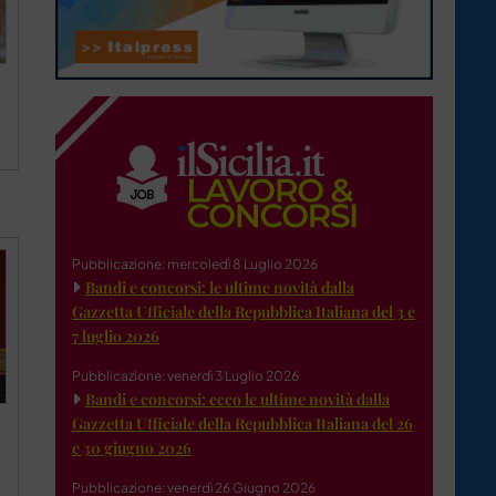
Pubblicazione: mercoledì 8 Luglio 2026
Bandi e concorsi: le ultime novità dalla
Gazzetta Ufficiale della Repubblica Italiana del 3 e
7 luglio 2026
Pubblicazione: venerdì 3 Luglio 2026
Bandi e concorsi: ecco le ultime novità dalla
Gazzetta Ufficiale della Repubblica Italiana del 26
e 30 giugno 2026
Pubblicazione: venerdì 26 Giugno 2026