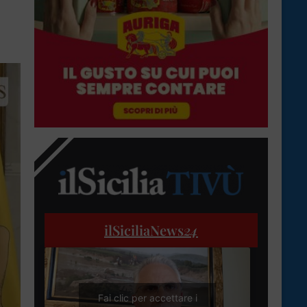
ilSiciliaNews
24
Fai clic per accettare i