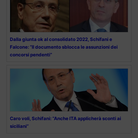
Dalla giunta ok al consolidato 2022, Schifani e
Falcone: “Il documento sblocca le assunzioni dei
concorsi pendenti”
Caro voli, Schifani: “Anche ITA applicherà sconti ai
siciliani”