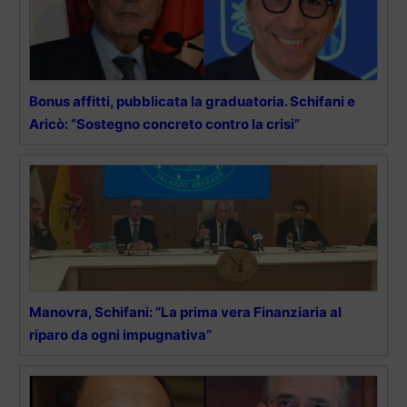
Bonus affitti, pubblicata la graduatoria. Schifani e
Aricò: “Sostegno concreto contro la crisi”
Manovra, Schifani: “La prima vera Finanziaria al
riparo da ogni impugnativa”