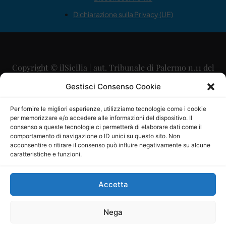
Dichiarazione sulla Privacy (UE)
Copyright © ilSicilia | aut. Tribunale di Palermo n.11 del
29/09/2015
Gestisci Consenso Cookie
Editore: Mercurio Comunicazione Soc. Coop. A.R.L.
Per fornire le migliori esperienze, utilizziamo tecnologie come i cookie
per memorizzare e/o accedere alle informazioni del dispositivo. Il
Direttore Editoriale: Maurizio Scaglione
consenso a queste tecnologie ci permetterà di elaborare dati come il
comportamento di navigazione o ID unici su questo sito. Non
Direttore Responsabile: Maria Calabrese
acconsentire o ritirare il consenso può influire negativamente su alcune
caratteristiche e funzioni.
p.zza Sant’Oliva, 9 – 90141 – Palermo – 091335557
P.IVA: 06334930820
Accetta
Mercurio Comunicazione Società Cooperativa a r.l. è
iscritta al Registro degli Operatori di Comunicazione al
Nega
numero 26988