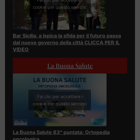
cookie per questo servizio
Bar Sicilia, a Ispica la sfida per il futuro passa
dal nuovo governo della città CLICCA PER IL
VIDEO
La Buona Salute
Fai clic per accettare i
cookie per questo servizio
La Buona Salute 63° puntata: Ortopedia
oncologica