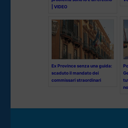
| VIDEO
Ex Province senza una guida:
Po
scaduto il mandato dei
Ge
commissari straordinari
tu
no