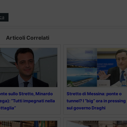
ica
Articoli Correlati
nte sullo Stretto, Minardo
Stretto di Messina: ponte o
ega): “Tutti impegnati nella
tunnel? I “big” ora in pressing
ttaglia”
sul governo Draghi