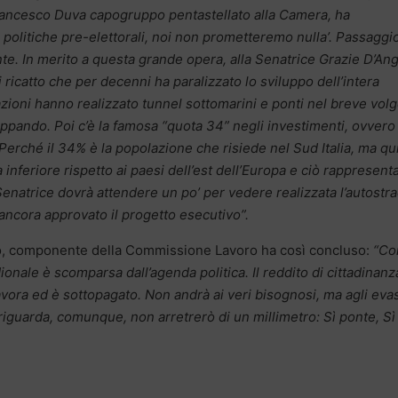
ra Francesco Duva capogruppo pentastellato alla Camera, ha
 politiche pre-elettorali, noi non prometteremo nulla’. Passaggi
te. In merito a questa grande opera, alla Senatrice Grazie D’An
i ricatto che per decenni ha paralizzato lo sviluppo dell’intera
azioni hanno realizzato tunnel sottomarini e ponti nel breve vol
uppando. Poi c’è la famosa “quota 34” negli investimenti, ovvero 
. Perché il 34% è la popolazione che risiede nel Sud Italia, ma qui
 inferiore rispetto ai paesi dell’est dell’Europa e ciò rappresent
Senatrice dovrà attendere un po’ per vedere realizzata l’autostr
ancora approvato il progetto esecutivo”.
to, componente della Commissione Lavoro ha così concluso:
“Con
onale è scomparsa dall’agenda politica. Il reddito di cittadinanz
 lavora ed è sottopagato. Non andrà ai veri bisognosi, ma agli evas
 riguarda, comunque, non arretrerò di un millimetro: Sì ponte, Sì