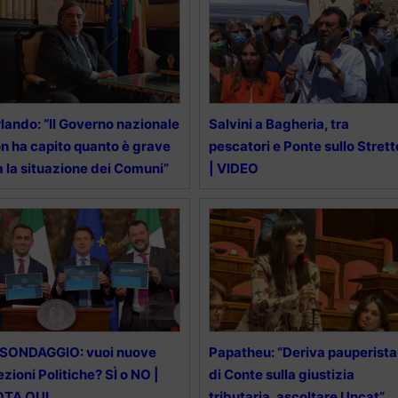
lando: “Il Governo nazionale
Salvini a Bagheria, tra
n ha capito quanto è grave
pescatori e Ponte sullo Strett
a la situazione dei Comuni”
| VIDEO
 SONDAGGIO: vuoi nuove
Papatheu: “Deriva pauperista
ezioni Politiche? SÌ o NO |
di Conte sulla giustizia
OTA QUI
tributaria, ascoltare Uncat”