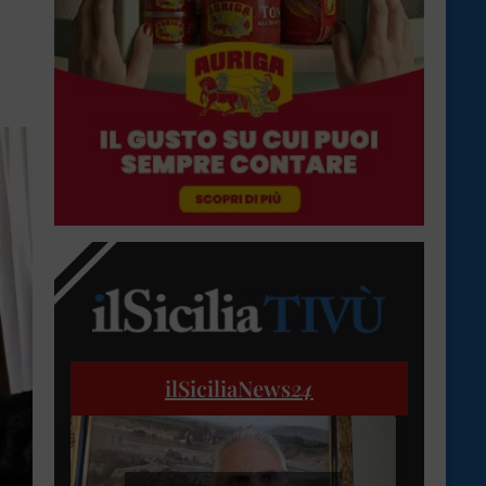
ilSiciliaNews
24