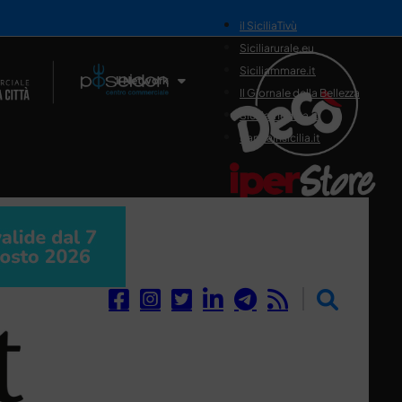
il SiciliaTivù
Siciliarurale.eu
Siciliammare.it
Il Network
Il Giornale della Bellezza
Siciliamedica.it
Sanitainsicilia.it