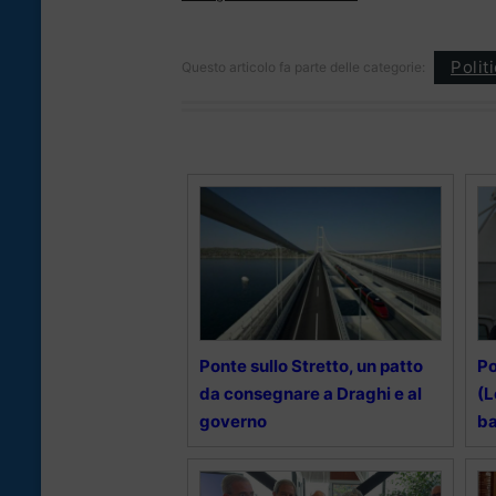
Polit
Questo articolo fa parte delle categorie:
Ponte sullo Stretto, un patto
Po
da consegnare a Draghi e al
(L
governo
ba