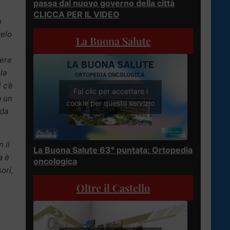
passa dal nuovo governo della città
CLICCA PER IL VIDEO
o
gelo
La Buona Salute
gere
la
 c’è
Fai clic per accettare i
a un
cookie per questo servizio
ada
 il
La Buona Salute 63° puntata: Ortopedia
a è
oncologica
ori,
Oltre il Castello