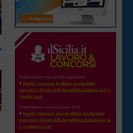
o
Pubblicazione: mercoledì 8 Luglio 2026
Bandi e concorsi: le ultime novità dalla
Gazzetta Ufficiale della Repubblica Italiana del 3 e
7 luglio 2026
Pubblicazione: venerdì 3 Luglio 2026
Bandi e concorsi: ecco le ultime novità dalla
Gazzetta Ufficiale della Repubblica Italiana del 26
e 30 giugno 2026