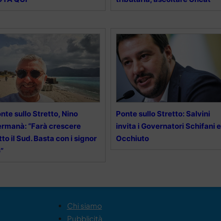
nte sullo Stretto, Nino
Ponte sullo Stretto: Salvini
rmanà: “Farà crescere
invita i Governatori Schifani e
tto il Sud. Basta con i signor
Occhiuto
”
Chi siamo
Pubblicità