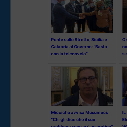
Ponte sullo Stretto, Sicilia e
Or
Calabria al Governo: “Basta
no
con la telenovela”
si
Micciché avvisa Musumeci:
IL
“Chi gli dice che il suo
El
problema sono io è un cretino”
V