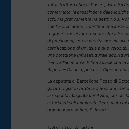
‘infrastruttura utile al Paese’, dall’alt
confermato: ‘a prescindere dalle logiche
soft, ma praticamente ha detto No al Pon
che ha dichiarato: ‘Il ponte è una sorta d
regione’, vorrei far presente che altre n
di pochi anni, senza paralizzare ma svil
certificazione di un’Italia a due velocità
una dotazione infrastrutturale addirittura
freno all’economia. Infine spiace che la 
Ragusa – Catania, poiché il Cipe non ha 
La deputata di Barcellona Pozzo di Got
governo giallo-verde la questione meridi
la risposta sbagliata per il Sud, per chi
ai furbi ed agli immigrati. Per quanto mi
grandi opere subito, Sì lavoro”.
Tutti gli articoli dell'autore