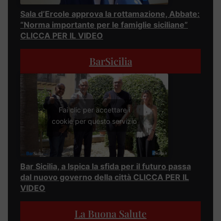
Sala d’Ercole approva la rottamazione, Abbate:
“Norma importante per le famiglie siciliane”
CLICCA PER IL VIDEO
BarSicilia
Fai clic per accettare i
cookie per questo servizio
Bar Sicilia, a Ispica la sfida per il futuro passa
dal nuovo governo della città CLICCA PER IL
VIDEO
La Buona Salute