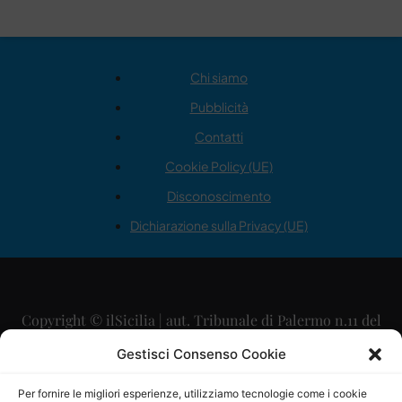
Chi siamo
Pubblicità
Contatti
Cookie Policy (UE)
Disconoscimento
Dichiarazione sulla Privacy (UE)
Copyright © ilSicilia | aut. Tribunale di Palermo n.11 del
29/09/2015
Gestisci Consenso Cookie
Editore: Mercurio Comunicazione Soc. Coop. A.R.L.
Per fornire le migliori esperienze, utilizziamo tecnologie come i cookie