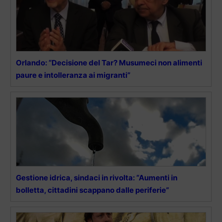
Orlando: “Decisione del Tar? Musumeci non alimenti
paure e intolleranza ai migranti”
Gestione idrica, sindaci in rivolta: “Aumenti in
bolletta, cittadini scappano dalle periferie”