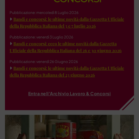
Pubblicazione: mercoledì 8 Luglio 2026
Bandi e concorsi: le ultime novità dalla Gazzetta Ufficiale
della Repubblica Italiana del 3 e 7 luglio 2026
Pubblicazione: venerdì 3 Luglio 2026
Bandi e concorsi: ecco le ultime novità dalla Gazzetta
Ufficiale della Repubblica Italiana del 26 e 30 giugno 2026
Pubblicazione: venerdì 26 Giugno 2026
Bandi e concorsi: le ultime novità dalla Gazzetta Ufficiale
della Repubblica Italiana del 23 giugno 2026
Entra nell'Archivio Lavoro & Concorsi