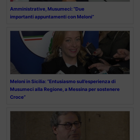
Amministrative, Musumeci: “Due
importanti appuntamenti con Meloni”
Meloni in Sicilia: “Entusiasmo sull’esperienza di
Musumeci alla Regione, a Messina per sostenere
Croce”