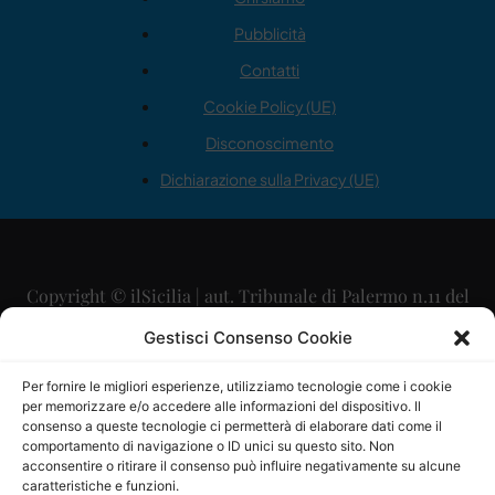
Pubblicità
Contatti
Cookie Policy (UE)
Disconoscimento
Dichiarazione sulla Privacy (UE)
Copyright © ilSicilia | aut. Tribunale di Palermo n.11 del
29/09/2015
Gestisci Consenso Cookie
Editore: Mercurio Comunicazione Soc. Coop. A.R.L.
Per fornire le migliori esperienze, utilizziamo tecnologie come i cookie
per memorizzare e/o accedere alle informazioni del dispositivo. Il
Direttore Editoriale: Maurizio Scaglione
consenso a queste tecnologie ci permetterà di elaborare dati come il
comportamento di navigazione o ID unici su questo sito. Non
Direttore Responsabile: Maria Calabrese
acconsentire o ritirare il consenso può influire negativamente su alcune
caratteristiche e funzioni.