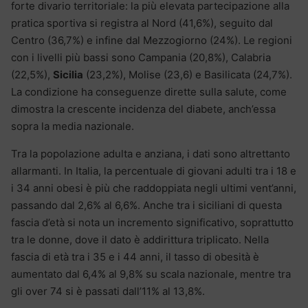
forte divario territoriale: la più elevata partecipazione alla
pratica sportiva si registra al Nord (41,6%), seguito dal
Centro (36,7%) e infine dal Mezzogiorno (24%). Le regioni
con i livelli più bassi sono Campania (20,8%), Calabria
(22,5%),
Sicilia
(23,2%), Molise (23,6) e Basilicata (24,7%).
La condizione ha conseguenze dirette sulla salute, come
dimostra la crescente incidenza del diabete, anch’essa
sopra la media nazionale.
Tra la popolazione adulta e anziana, i dati sono altrettanto
allarmanti. In Italia, la percentuale di giovani adulti tra i 18 e
i 34 anni obesi è più che raddoppiata negli ultimi vent’anni,
passando dal 2,6% al 6,6%. Anche tra i siciliani di questa
fascia d’età si nota un incremento significativo, soprattutto
tra le donne, dove il dato è addirittura triplicato. Nella
fascia di età tra i 35 e i 44 anni, il tasso di obesità è
aumentato dal 6,4% al 9,8% su scala nazionale, mentre tra
gli over 74 si è passati dall’11% al 13,8%.