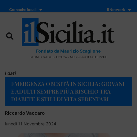
Cronache locali
Il Network
Fondato da Maurizio Scaglione
SABATO 8 AGOSTO 2026 - AGGIORNATO ALLE 19:00
I dati
EMERGENZA OBESITÀ IN SICILIA: GIOVANI
E ADULTI SEMPRE PIÙ A RISCHIO TRA
DIABETE E STILI DI VITA SEDENTARI
Riccardo Vaccaro
lunedì 11 Novembre 2024