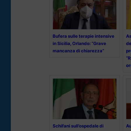
Bufera sulle terapie intensive
As
in Sicilia, Orlando: “Grave
de
mancanza di chiarezza”
pr
“R
or
Schifani sull’ospedale di
Au