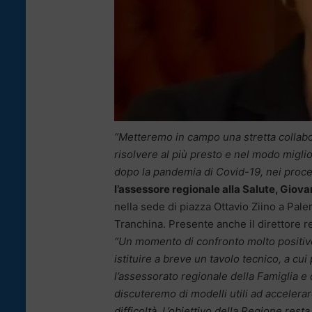
“Metteremo in campo una stretta collabor
risolvere al più presto e nel modo miglio
dopo la pandemia di Covid-19, nei proced
l’assessore regionale alla Salute, Giov
nella sede di piazza Ottavio Ziino a Pale
Tranchina. Presente anche il direttore r
“Un momento di confronto molto positiv
istituire a breve un tavolo tecnico, a cui
l’assessorato regionale della Famiglia e d
discuteremo di modelli utili ad accelera
difficoltà. L’obiettivo della Regione res