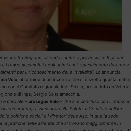
azione tra Regione, aziende sanitarie provinciali e Inps per
re i ritardi accumulati negli ultimi anni, specialmente durante e
imenti per il riconoscimento delle invalidità”.
Lo annuncia
anna Volo
, al termine di un incontro che si è svolto questa mattin
rmo con il Comitato regionale Inps Sicilia, presieduto da Valeria
egionale di Inps, Sergio Saltalamacchia.
o e cordiale
–
prosegue Volo
–
che si è concluso con l’intenzion
 parteciperanno, l’assessorato alla Salute, il Comitato dell’Inps,
elle politiche sociali e i direttori delle Asp. In quella sede
re le pratiche nelle aziende che si trovano maggiormente in
ta quello di fornire una soluzione percorribile per un problema c