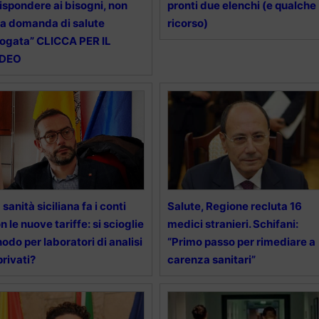
ispondere ai bisogni, non
pronti due elenchi (e qualche
la domanda di salute
ricorso)
ogata” CLICCA PER IL
IDEO
 sanità siciliana fa i conti
Salute, Regione recluta 16
n le nuove tariffe: si scioglie
medici stranieri. Schifani:
 nodo per laboratori di analisi
“Primo passo per rimediare a
privati?
carenza sanitari”