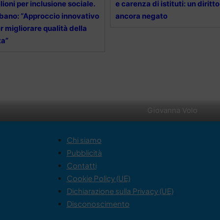
lioni per inclusione sociale.
e carenza di istituti: un diritto
bano: “Approccio innovativo
ancora negato
r migliorare qualità della
ta”
Giovanna Volo
Chi siamo
Pubblicità
Contatti
Cookie Policy (UE)
Dichiarazione sulla Privacy (UE)
Disconoscimento