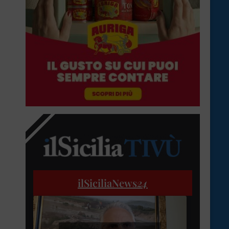
ilSiciliaNews
24