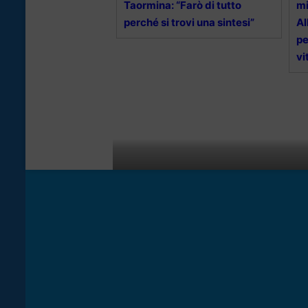
Taormina: “Farò di tutto
mi
perché si trovi una sintesi”
Al
pe
vi