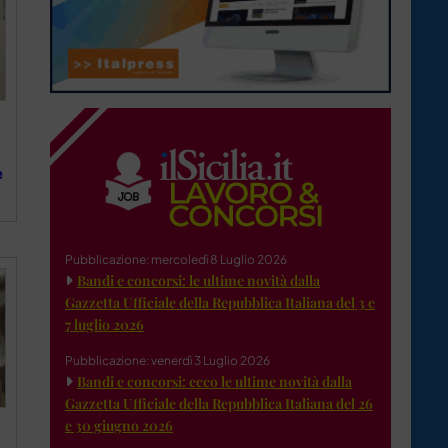
e
Pubblicazione: mercoledì 8 Luglio 2026
Bandi e concorsi: le ultime novità dalla
Gazzetta Ufficiale della Repubblica Italiana del 3 e
7 luglio 2026
Pubblicazione: venerdì 3 Luglio 2026
Bandi e concorsi: ecco le ultime novità dalla
Gazzetta Ufficiale della Repubblica Italiana del 26
e 30 giugno 2026