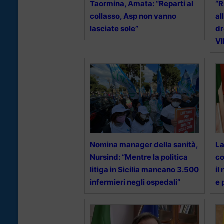
Taormina, Amata: “Reparti al
“R
collasso, Asp non vanno
al
lasciate sole”
dr
V
Nomina manager della sanità,
La
Nursind: “Mentre la politica
co
litiga in Sicilia mancano 3.500
il
infermieri negli ospedali”
e 