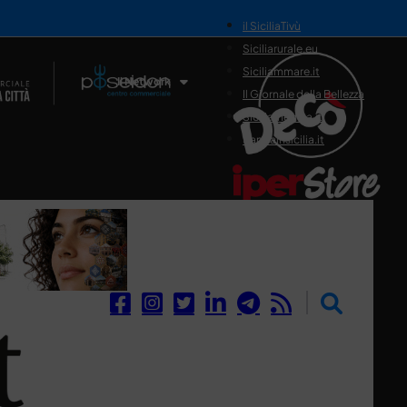
il SiciliaTivù
Siciliarurale.eu
Siciliammare.it
Il Network
Il Giornale della Bellezza
Siciliamedica.it
Sanitainsicilia.it