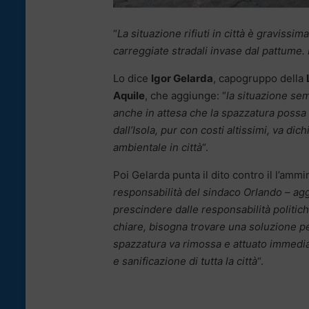
“
La situazione rifiuti in città è gravissi
carreggiate stradali invase dal pattume.
Lo dice
Igor Gelarda
, capogruppo della
Aquile
, che aggiunge: “
la situazione se
anche in attesa che la spazzatura possa 
dall’Isola, pur con costi altissimi, va di
ambientale in città
“.
Poi Gelarda punta il dito contro il l’am
responsabilità del sindaco Orlando – ag
prescindere dalle responsabilità politich
chiare, bisogna trovare una soluzione p
spazzatura va rimossa e attuato immedia
e sanificazione di tutta la città
“.