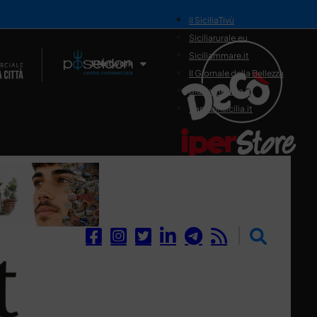
il SiciliaTivù
Siciliarurale.eu
Siciliammare.it
Il Network
Il Giornale della Bellezza
Siciliamedica.it
Sanitainsicilia.it