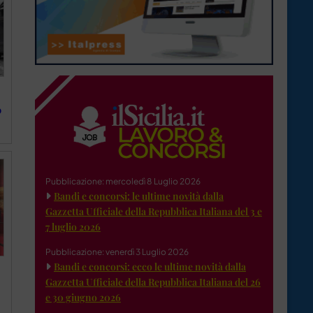
o
Pubblicazione: mercoledì 8 Luglio 2026
Bandi e concorsi: le ultime novità dalla
Gazzetta Ufficiale della Repubblica Italiana del 3 e
7 luglio 2026
Pubblicazione: venerdì 3 Luglio 2026
Bandi e concorsi: ecco le ultime novità dalla
Gazzetta Ufficiale della Repubblica Italiana del 26
e 30 giugno 2026