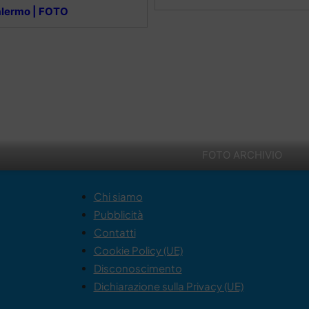
alermo | FOTO
FOTO ARCHIVIO
Chi siamo
Pubblicità
Contatti
Cookie Policy (UE)
Disconoscimento
Dichiarazione sulla Privacy (UE)