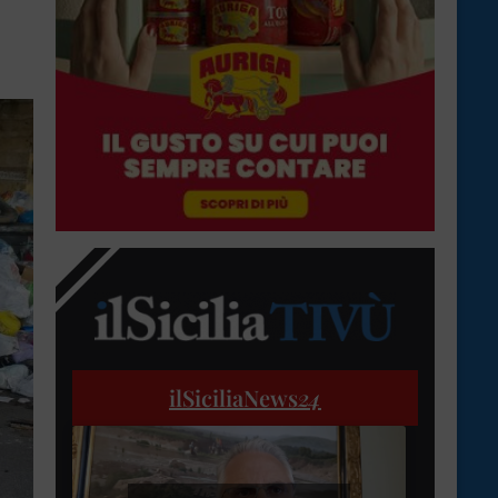
ilSiciliaNews
24