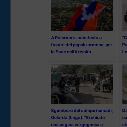
A Palermo si manifesta a
“C
favore del popolo armeno, per
Pa
la Pace nell’Artsakh
Le
Sgombero del campo nomadi,
Da
Gelarda (Lega): “Si chiude
ca
una pagina vergognosa a
st