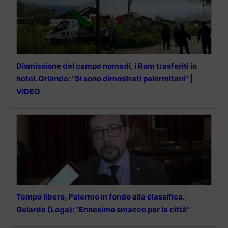
Dismissione del campo nomadi, i Rom trasferiti in
hotel. Orlando: “Si sono dimostrati palermitani” |
VIDEO
Tempo libero, Palermo in fondo alla classifica.
Gelarda (Lega): “Ennesimo smacco per la città”