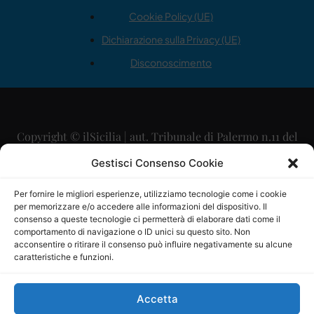
Cookie Policy (UE)
Dichiarazione sulla Privacy (UE)
Disconoscimento
Copyright © ilSicilia | aut. Tribunale di Palermo n.11 del
29/09/2015
Gestisci Consenso Cookie
Editore: Mercurio Comunicazione Soc. Coop. A.R.L.
Per fornire le migliori esperienze, utilizziamo tecnologie come i cookie
per memorizzare e/o accedere alle informazioni del dispositivo. Il
Direttore Editoriale: Maurizio Scaglione
consenso a queste tecnologie ci permetterà di elaborare dati come il
comportamento di navigazione o ID unici su questo sito. Non
Direttore Responsabile: Maria Calabrese
acconsentire o ritirare il consenso può influire negativamente su alcune
caratteristiche e funzioni.
p.zza Sant’Oliva, 9 – 90141 – Palermo – 091335557
P.IVA: 06334930820
Accetta
Mercurio Comunicazione Società Cooperativa a r.l. è