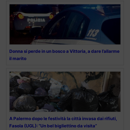
Donna si perde in un bosco a Vittoria, a dare l’allarme
il marito
A Palermo dopo le festività la città invasa dai rifiuti,
Fasola (UGL): “Un bel bigliettino da visita”