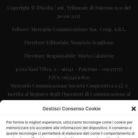
Copyright © ilSicilia | aut. Tribunale di Palermo n.11 del
29/09/2015
Editore: Mercurio Comunicazione Soc. Coop. A.R.L.
Direttore Editoriale: Maurizio Scaglione
Direttore Responsabile: Maria Calabrese
p.zza Sant’Oliva, 9 – 90141 – Palermo – 091335557
P.IVA: 06334930820
Mercurio Comunicazione Società Cooperativa a r.l. è
iscritta al Registro degli Operatori di Comunicazione al
numero 26988
Gestisci Consenso Cookie
Sito gestito da
La Digitale srl
–
info@ladigitale.it
Per fornire le migliori esperienze, utilizziamo tecnologie come i cookie per
memorizzare e/o accedere alle informazioni del dispositivo. Il consenso a
queste tecnologie ci permetterà di elaborare dati come il comportamento di