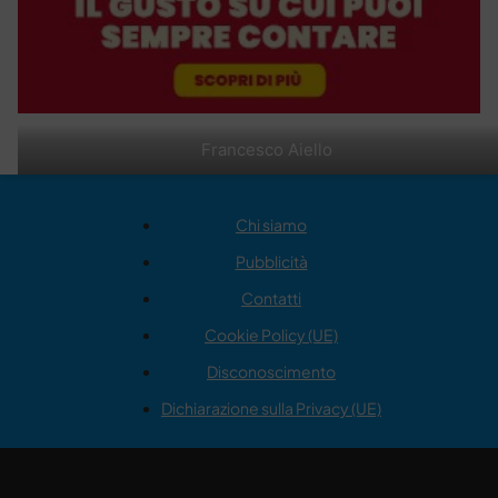
Francesco Aiello
Chi siamo
Pubblicità
Contatti
Cookie Policy (UE)
Disconoscimento
Dichiarazione sulla Privacy (UE)