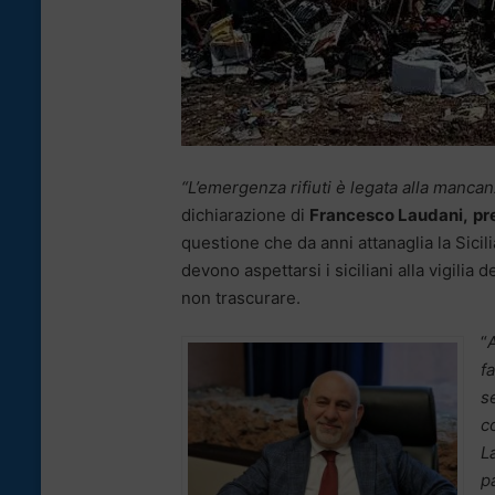
“L’emergenza rifiuti è
legata alla mancanz
dichiarazione di
Francesco Laudani,
pr
questione che da anni attanaglia la Sicil
devono aspettarsi i siciliani alla vigilia 
non trascurare.
“
f
s
co
L
p