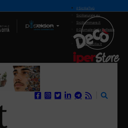
il SiciliaTivù
Siciliarurale.eu
Siciliammare.it
Il Network
Il Giornale della Bellezza
Siciliamedica.it
Sanitainsicilia.it