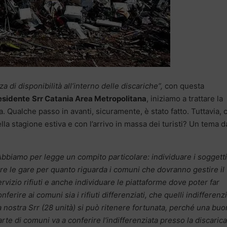
a di disponibilità all’interno delle discariche”,
con questa
esidente
Srr Catania Area Metropolitana
, iniziamo a trattare la
ia.
Qualche passo in avanti, sicuramente, è stato fatto. Tuttavia, 
della stagione estiva
e con l’arrivo in massa dei turisti?
Un tema d
Abbiamo per legge un compito particolare: individuare i soggetti
are le gare per quanto riguarda i comuni che dovranno gestire il
ervizio rifiuti e anche individuare le piattaforme dove poter far
nferire ai comuni sia i rifiuti differenziati, che quelli indifferenzi
a nostra Srr (28 unità) si può ritenere fortunata, perché una bu
arte di comuni va a conferire l’indifferenziata presso la discarica