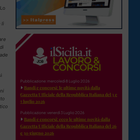
 Lo
lì
are
di
rade
si
Pubblicazione: mercoledì 8 Luglio 2026
Bandi e concorsi: le ultime novità dalla
ni
Gazzetta Ufficiale della Repubblica Italiana del 3 e
tto
7 luglio 2026
tico
Pubblicazione: venerdì 3 Luglio 2026
Bandi e concorsi: ecco le ultime novità dalla
Gazzetta Ufficiale della Repubblica Italiana del 26
e 30 giugno 2026