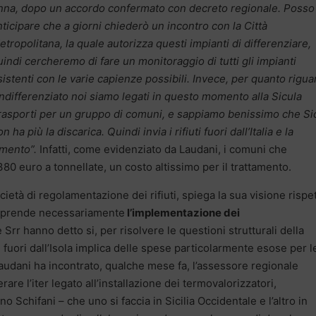
nna, dopo un accordo confermato con decreto regionale.
Posso
nticipare che a giorni chiederò un incontro con la Città
etropolitana, la quale autorizza questi impianti di differenziare,
uindi cercheremo di fare un monitoraggio di tutti gli impianti
sistenti con le varie capienze possibili. Invece, per quanto rigua
’indifferenziato noi siamo legati in questo momento alla Sicula
rasporti per un gruppo di comuni, e sappiamo benissimo che Si
n ha più la discarica. Quindi invia i rifiuti fuori dall’Italia e la
imento”.
Infatti, come evidenziato da Laudani, i comuni che
80 euro a tonnellate, un costo altissimo per il trattamento.
cietà di regolamentazione dei rifiuti, spiega la sua visione rispe
comprende necessariamente
l’implementazione dei
e Srr hanno detto si, per risolvere le questioni strutturali della
uti fuori dall’Isola implica delle spese particolarmente esose per l
audani ha incontrato, qualche mese fa, l’assessore regionale
are l’iter legato all’installazione dei termovalorizzatori,
Schifani – che uno si faccia in Sicilia Occidentale e l’altro in