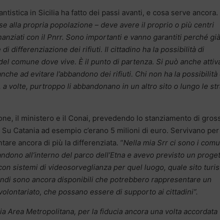
tistica in Sicilia ha fatto dei passi avanti, e cosa serve ancora.
e alla propria popolazione – deve avere il proprio o più centri
nanziati con il Pnrr. Sono importanti e vanno garantiti perché già 
differenziazione dei rifiuti. Il cittadino ha la possibilità di
rno del comune dove vive. È il punto di partenza. Si può anche attiv
ve anche ad evitare l’abbandono dei rifiuti. Chi non ha la possibilità 
 a volte, purtroppo li abbandonano in un altro sito o lungo le st
one, il ministero e il Conai, prevedendo lo stanziamento di gros
. Su Catania ad esempio c’erano 5 milioni di euro. Servivano per
ntare ancora di più la differenziata. “
Nella mia Srr ci sono i comu
andono all’interno del parco dell’Etna e avevo previsto un proge
con sistemi di videosorveglianza per quel luogo, quale sito turis
ondi sono ancora disponibili che potrebbero rappresentare un
volontariato, che possano essere di supporto ai cittadini”.
nia Area Metropolitana, per la fiducia ancora una volta accordata