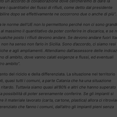
mato un accordo
di collaborazione dove cercheremo di dare la
re i quantitativi dei flussi di rifiuti, come detto dal presidente
abilire dopo se effettivamente ne occorrono due o anche di più”.
ma le norme dell’UE non lo permettono perché non ci sono grand
al massimo il quantitativo da poter conferire in discarica, e se 
ualche posto i rifiuti devono andare. Se devono andare fuori Ita
 non ha senso non farlo in Sicilia. Sono d’accordo, ci siamo resi
ariche e agli ampliamenti. Attendiamo dall’assessore delle indicaz
no di ambito, dove vanno calati esigenze e flussi, ed eventuali
tro ambito”.
to del riciclo e della differenziata. La situazione nel territorio
i, quasi tutti i comuni, a parte Catania che ha una situazione
n ritardo. Tuttavia siamo quasi all’80% e altri che hanno superato
possibilità di poter serenamente conferire. Se gli impianti si
 il materiale lavorato (carta, cartone, plastica) allora ci ritrovi
erenziato che fanno i comuni, dall’altro gli impianti pieni senza