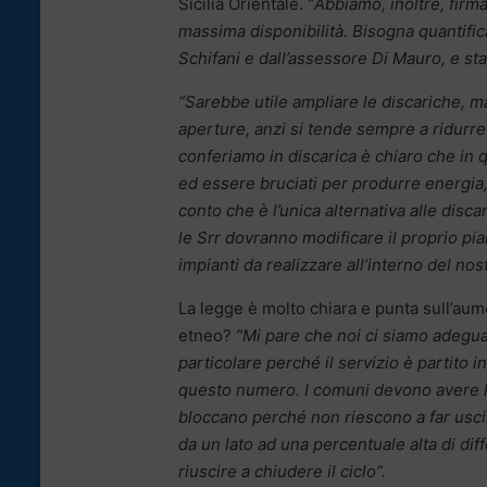
Sicilia Orientale. “
Abbiamo, inoltre, fir
massima disponibilità. B
isogna quantifica
Schifani e dall’assessore Di Mauro, e st
“Sarebbe utile ampliare le discariche, 
aperture, anzi si tende sempre a ridurre 
conferiamo in discarica è chiaro che in q
ed essere bruciati per produrre energia,
conto che è l’unica alternativa alle disc
le Srr dovranno modificare il proprio pia
impianti da realizzare all’interno del nos
La legge è molto chiara e punta sull’aumen
etneo?
“Mi pare che noi ci siamo adeguat
particolare perché il servizio è partito i
questo numero. I comuni devono avere la 
bloccano perché non riescono a far uscire
da un lato ad una percentuale alta di diff
riuscire a chiudere il ciclo”.