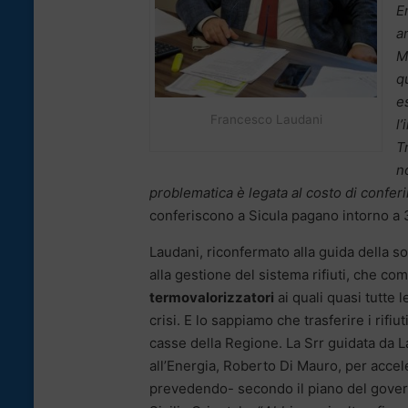
E
a
M
q
e
Francesco Laudani
l
T
no
problematica è legata al costo di confer
conferiscono a Sicula pagano intorno a 3
Laudani, riconfermato alla guida della so
alla gestione del sistema rifiuti, che 
termovalorizzatori
ai quali quasi tutte l
crisi. E lo sappiamo che trasferire i rifi
casse della Regione. La Srr guidata da L
all’Energia, Roberto Di Mauro, per acceler
prevedendo- secondo il piano del governo 