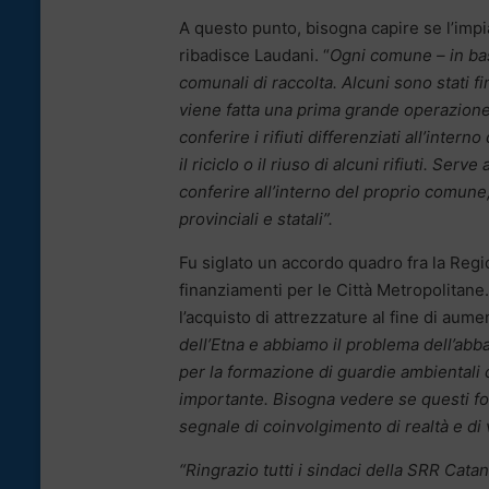
A questo punto, bisogna capire se l’impian
ribadisce Laudani. “
Ogni comune – in bas
comunali di raccolta. Alcuni sono stati fi
viene fatta una prima grande operazione di 
conferire i rifiuti differenziati all’inte
il riciclo o il riuso di alcuni rifiuti. Ser
conferire all’interno del proprio comune,
provinciali e statali”.
Fu siglato un accordo quadro fra la Regi
finanziamenti per le Città Metropolitane
l’acquisto di attrezzature al fine di aume
dell’Etna e abbiamo il problema dell’abb
per la formazione di guardie ambientali 
importante. Bisogna vedere se questi f
segnale di coinvolgimento di realtà e di 
“Ringrazio tutti i sindaci della SRR Cata