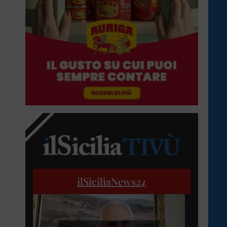
ilSiciliaNews
24