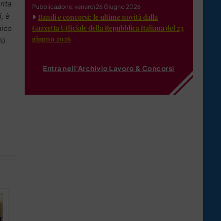
enta
Pubblicazione: venerdì 26 Giugno 2026
i, è
Bandi e concorsi: le ultime novità dalla
Gazzetta Ufficiale della Repubblica Italiana del 23
nico
giugno 2026
iù
Entra nell'Archivio Lavoro & Concorsi