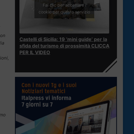
Fai clic per accettare i
cookie per questo servizio
i
non
Castelli di Sicilia: 19 ‘mini guide’ per la
lia
sfida del turismo di prossimità CLICCA
PER IL VIDEO
ioni,
amo