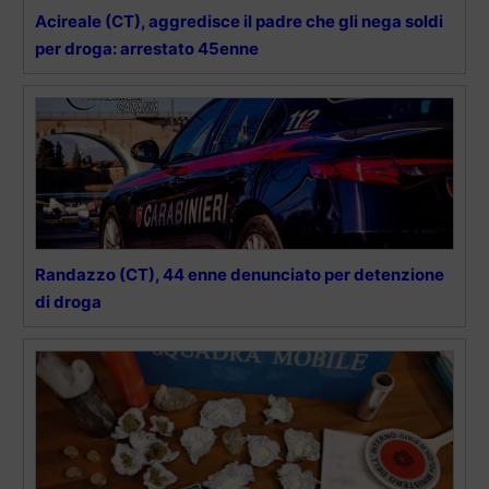
Acireale (CT), aggredisce il padre che gli nega soldi
per droga: arrestato 45enne
Randazzo (CT), 44 enne denunciato per detenzione
di droga