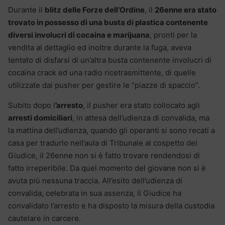
Durante il
blitz delle Forze dell’Ordine
, il
26enne era stato
trovato in possesso di una busta di plastica contenente
diversi involucri di cocaina e marijuana
, pronti per la
vendita al dettaglio ed inoltre durante la fuga, aveva
tentato di disfarsi di un’altra busta contenente involucri di
cocaina crack ed una radio ricetrasmittente, di quelle
utilizzate dai pusher per gestire le “piazze di spaccio”.
Subito dopo l
’arresto
, il pusher era stato collocato agli
arresti domiciliari
, in attesa dell’udienza di convalida, ma
la mattina dell’udienza, quando gli operanti si sono recati a
casa per tradurlo nell’aula di Tribunale al cospetto del
Giudice, il 26enne non si è fatto trovare rendendosi di
fatto irreperibile. Da quel momento del giovane non si è
avuta più nessuna traccia. All’esito dell’udienza di
convalida, celebrata in sua assenza, il Giudice ha
convalidato l’arresto e ha disposto la misura della custodia
cautelare in carcere.