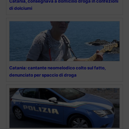
Catania, consegnava a domicilio droga in confezioni
di dolciumi
Catania: cantante neomelodico colto sul fatto,
denunciato per spaccio di droga