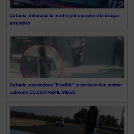
Catania, minaccia la madre per comprare la droga:
arrestato
Catania, operazione “Eredità”: in carcere due pusher
coinvolti CLICCA PER IL VIDEO