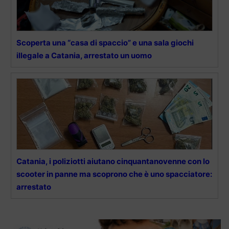
Scoperta una “casa di spaccio” e una sala giochi
illegale a Catania, arrestato un uomo
Catania, i poliziotti aiutano cinquantanovenne con lo
scooter in panne ma scoprono che è uno spacciatore:
arrestato