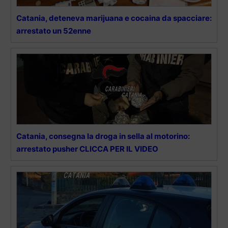
Catania, deteneva marijuana e cocaina da spacciare:
arrestato un 52enne
Catania, consegna la droga in sella al motorino:
arrestato pusher CLICCA PER IL VIDEO