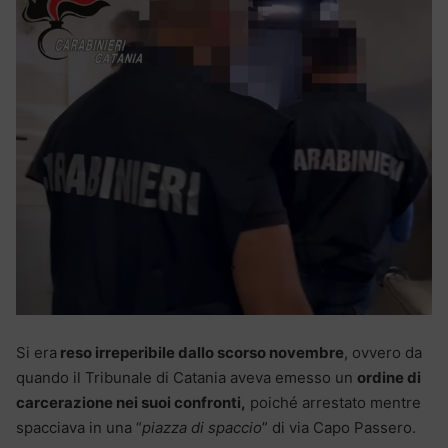
Si era
reso irreperibile dallo scorso novembre
, ovvero da
quando il Tribunale di Catania aveva emesso un
ordine di
carcerazione nei suoi confronti,
poiché arrestato mentre
spacciava in una “
piazza di spaccio
” di via Capo Passero.