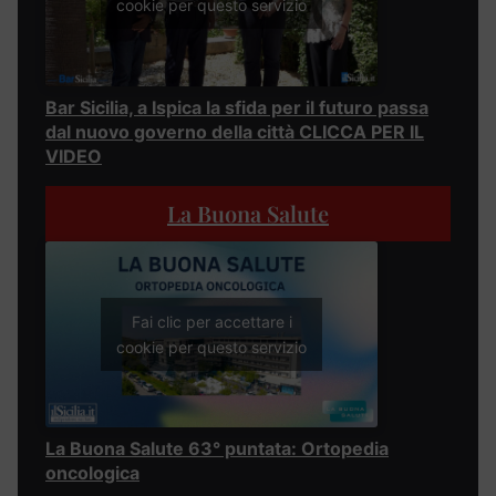
cookie per questo servizio
Bar Sicilia, a Ispica la sfida per il futuro passa
dal nuovo governo della città CLICCA PER IL
VIDEO
La Buona Salute
Fai clic per accettare i
cookie per questo servizio
La Buona Salute 63° puntata: Ortopedia
oncologica