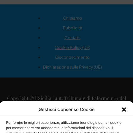
Chi siamo
Pubblicità
Contatti
Cookie Policy (UE)
Disconoscimento
Dichiarazione sulla Privacy (UE)
Copyright © ilSicilia | aut. Tribunale di Palermo n.11 del
29/09/2015
Gestisci Consenso Cookie
Editore: Mercurio Comunicazione Soc. Coop. A.R.L.
Per fornire le migliori esperienze, utilizziamo tecnologie come i cookie
per memorizzare e/o accedere alle informazioni del dispositivo. Il
Direttore Editoriale: Maurizio Scaglione