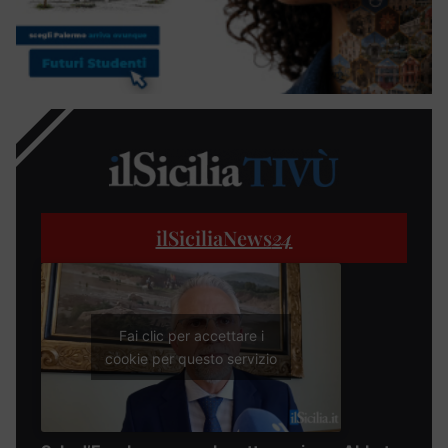
ilSiciliaNews
24
Fai clic per accettare i
cookie per questo servizio