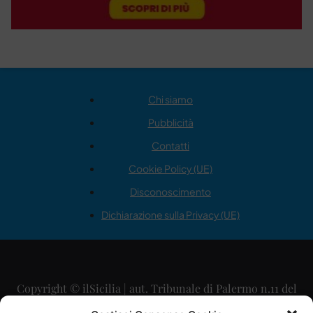
Chi siamo
Pubblicità
Contatti
Cookie Policy (UE)
Disconoscimento
Dichiarazione sulla Privacy (UE)
Copyright © ilSicilia | aut. Tribunale di Palermo n.11 del
29/09/2015