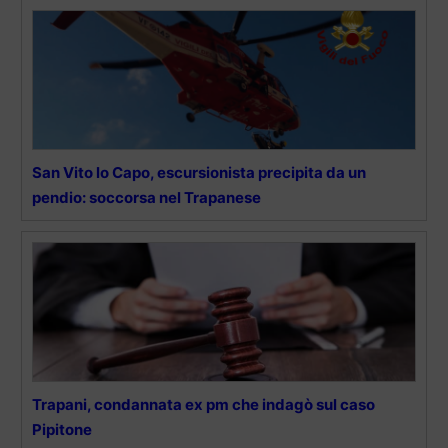
San Vito lo Capo, escursionista precipita da un
pendio: soccorsa nel Trapanese
Trapani, condannata ex pm che indagò sul caso
Pipitone