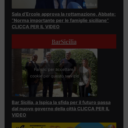
Sala d’Ercole approva la rottamazione, Abbate:
“Norma importante per le famiglie siciliane”
CLICCA PER IL VIDEO
BarSicilia
Fai clic per accettare i
cookie per questo servizio
Bar Sicilia, a Ispica la sfida per il futuro passa
dal nuovo governo della città CLICCA PER IL
VIDEO