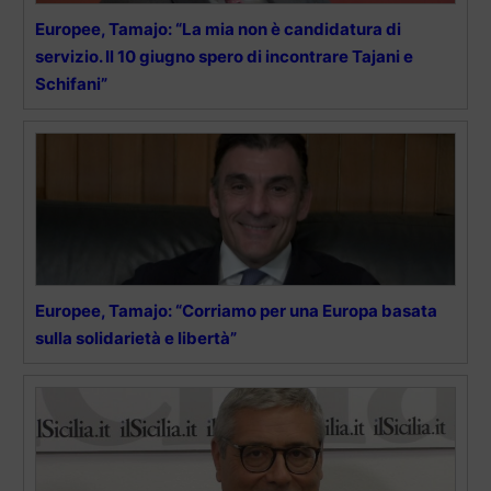
Europee, Tamajo: “La mia non è candidatura di
servizio. Il 10 giugno spero di incontrare Tajani e
Schifani”
Europee, Tamajo: “Corriamo per una Europa basata
sulla solidarietà e libertà”