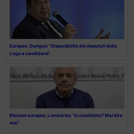
Europee, Durigon: “Disponibilità dei deputati della
Lega a candidarsi”
Elezioni europee, Lombardo: “Io candidato? Mai dire
mai”