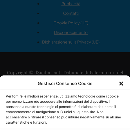
Pubblicità
Contatti
Cookie Policy (UE)
Disconoscimento
Dichiarazione sulla Privacy (UE)
Copyright © ilSicilia | aut. Tribunale di Palermo n.11 del
29/09/2015
Gestisci Consenso Cookie
Editore: Mercurio Comunicazione Soc. Coop. A.R.L.
Per fornire le migliori esperienze, utilizziamo tecnologie come i cookie
per memorizzare e/o accedere alle informazioni del dispositivo. Il
Direttore Editoriale: Maurizio Scaglione
consenso a queste tecnologie ci permetterà di elaborare dati come il
comportamento di navigazione o ID unici su questo sito. Non
Direttore Responsabile: Maria Calabrese
acconsentire o ritirare il consenso può influire negativamente su alcune
caratteristiche e funzioni.