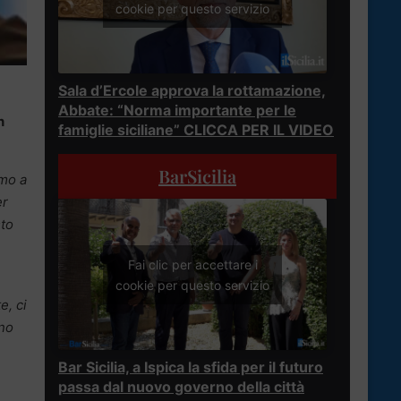
cookie per questo servizio
Sala d’Ercole approva la rottamazione,
Abbate: “Norma importante per le
n
famiglie siciliane” CLICCA PER IL VIDEO
BarSicilia
emo a
er
sto
Fai clic per accettare i
cookie per questo servizio
e, ci
ono
Bar Sicilia, a Ispica la sfida per il futuro
passa dal nuovo governo della città