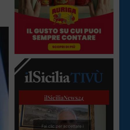
ilSiciliaNews
24
Fai clic per accettare i