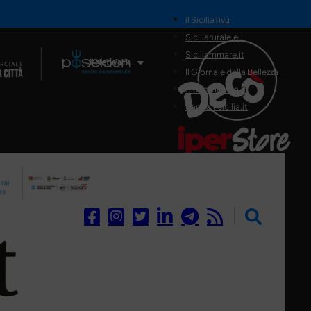
il SiciliaTivù
Siciliarurale.eu
Siciliammare.it
Il Network
Il Giornale della Bellezza
Siciliamedica.it
Sanitainsicilia.it