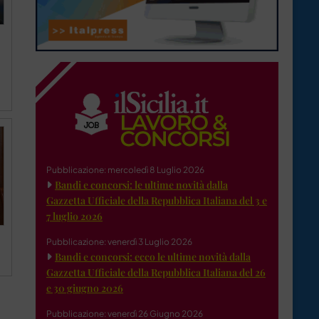
Pubblicazione: mercoledì 8 Luglio 2026
Bandi e concorsi: le ultime novità dalla
Gazzetta Ufficiale della Repubblica Italiana del 3 e
7 luglio 2026
Pubblicazione: venerdì 3 Luglio 2026
Bandi e concorsi: ecco le ultime novità dalla
Gazzetta Ufficiale della Repubblica Italiana del 26
e 30 giugno 2026
Pubblicazione: venerdì 26 Giugno 2026