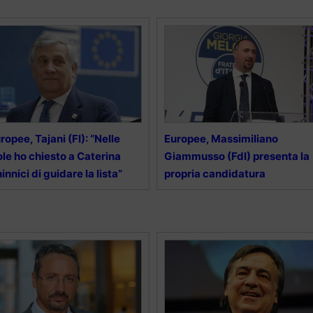
ropee, Tajani (FI): “Nelle
Europee, Massimiliano
ole ho chiesto a Caterina
Giammusso (FdI) presenta la
innici di guidare la lista”
propria candidatura