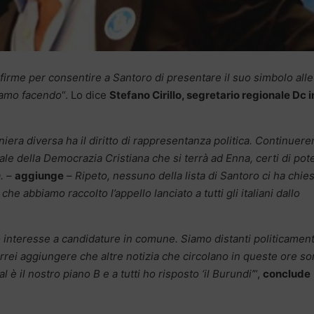
 firme per consentire a Santoro di presentare il suo simbolo alle
tiamo facendo
“. Lo dice
Stefano Cirillo, segretario regionale Dc i
era diversa ha il diritto di rappresentanza politica. Continuer
le della Democrazia Cristiana che si terrà ad Enna, certi di pot
.
–
aggiunge
–
Ripeto, nessuno della lista di Santoro ci ha chie
he abbiamo raccolto l’appello lanciato a tutti gli italiani dallo
nteresse a candidature in comune. Siamo distanti politicament
orrei aggiungere che altre notizia che circolano in queste ore s
 è il nostro piano B e a tutti ho risposto ‘il Burundi’
“,
conclude