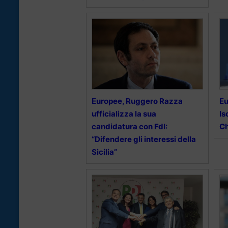
Europee, Ruggero Razza
Eu
ufficializza la sua
Is
candidatura con FdI:
Ch
“Difendere gli interessi della
Sicilia”