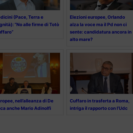
dicini (Pace, Terra e
Elezioni europee, Orlando
gnità): “No alle firme di Totò
alza la voce ma il Pd non ci
ffaro”
sente: candidatura ancora in
alto mare?
ropee, nell’alleanza di De
Cuffaro in trasferta a Roma,
ca anche Mario Adinolfi
intriga il rapporto con l’Udc