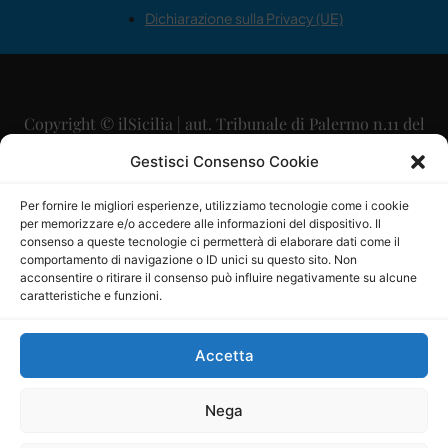
Dichiarazione sulla Privacy (UE)
Copyright © ilSicilia | aut. Tribunale di Palermo n.11 del
29/09/2015
Gestisci Consenso Cookie
Editore: Mercurio Comunicazione Soc. Coop. A.R.L.
Per fornire le migliori esperienze, utilizziamo tecnologie come i cookie
per memorizzare e/o accedere alle informazioni del dispositivo. Il
Direttore Editoriale: Maurizio Scaglione
consenso a queste tecnologie ci permetterà di elaborare dati come il
comportamento di navigazione o ID unici su questo sito. Non
Direttore Responsabile: Maria Calabrese
acconsentire o ritirare il consenso può influire negativamente su alcune
caratteristiche e funzioni.
p.zza Sant’Oliva, 9 – 90141 – Palermo – 091335557
P.IVA: 06334930820
Accetta
Mercurio Comunicazione Società Cooperativa a r.l. è
iscritta al Registro degli Operatori di Comunicazione al
Nega
numero 26988