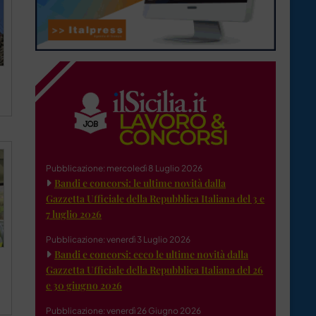
Pubblicazione: mercoledì 8 Luglio 2026
Bandi e concorsi: le ultime novità dalla
Gazzetta Ufficiale della Repubblica Italiana del 3 e
7 luglio 2026
Pubblicazione: venerdì 3 Luglio 2026
Bandi e concorsi: ecco le ultime novità dalla
Gazzetta Ufficiale della Repubblica Italiana del 26
e 30 giugno 2026
Pubblicazione: venerdì 26 Giugno 2026