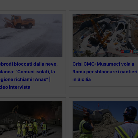
brodi bloccati dalla neve,
Crisi CMC: Musumeci vola a
lanna: “Comuni isolati, la
Roma per sbloccare i cantieri
gione richiami l’Anas” |
in Sicilia
deo intervista