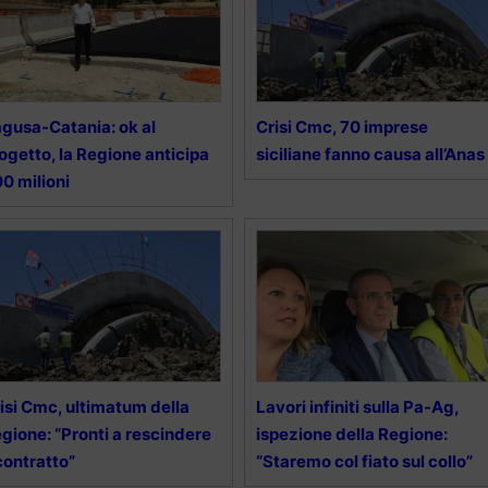
gusa-Catania: ok al
Crisi Cmc, 70 imprese
ogetto, la Regione anticipa
siciliane fanno causa all’Anas
0 milioni
isi Cmc, ultimatum della
Lavori infiniti sulla Pa-Ag,
gione: “Pronti a rescindere
ispezione della Regione:
 contratto”
“Staremo col fiato sul collo”