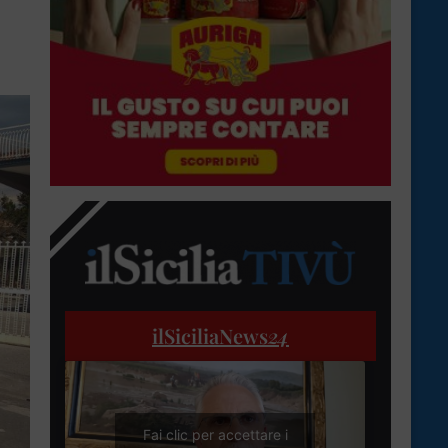
ilSiciliaNews
24
Fai clic per accettare i