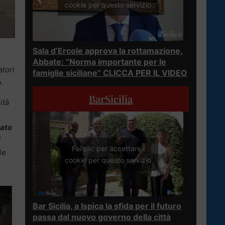
cookie per questo servizio
Sala d’Ercole approva la rottamazione,
Abbate: “Norma importante per le
atori
famiglie siciliane” CLICCA PER IL VIDEO
o.
BarSicilia
ità
ato
i
Fai clic per accettare i
le
cookie per questo servizio
Bar Sicilia, a Ispica la sfida per il futuro
passa dal nuovo governo della città