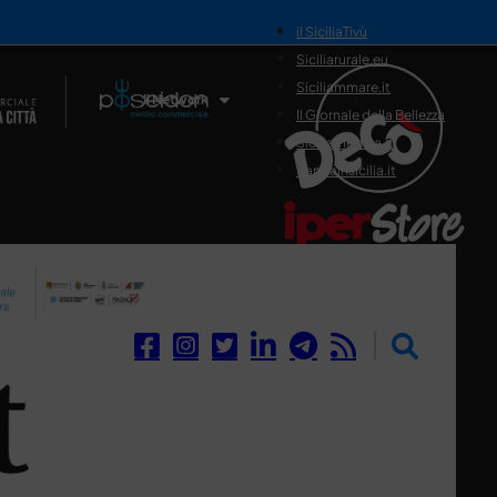
il SiciliaTivù
Siciliarurale.eu
Siciliammare.it
Il Network
Il Giornale della Bellezza
Siciliamedica.it
Sanitainsicilia.it