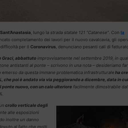
Sant’Anastasia
, lungo la
strada statale 121 “Catanese”
. Con
la
ancato completamento dei lavori per il nuovo cavalcavia, gli oper
difficoltà per il
Coronavirus
, denunciano pesanti cali di fatturat
 Graci, abbattuto
improvvisamente nel settembre 2019, in qual
 zone antistanti al ponte – scrivono in una nota – desideriamo far
no emerso da questa immane problematica infrastrutturale
ha cre
0%, che poi è andato via via peggiorando a dicembre, data in cu
 ponte nuovo, con un calo ulteriore
facilmente dimostrabile dal
%.
 un
crollo verticale degli
onte alle esposizioni
ndo inoltre un danno
vuto al fatto che molti