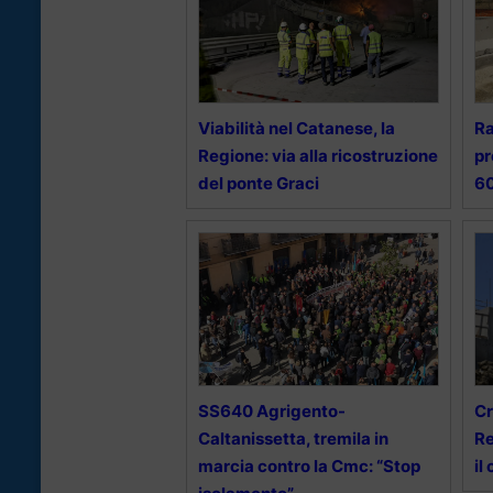
Viabilità nel Catanese, la
Ra
Regione: via alla ricostruzione
pr
del ponte Graci
60
SS640 Agrigento-
Cr
Caltanissetta, tremila in
Re
marcia contro la Cmc: “Stop
il