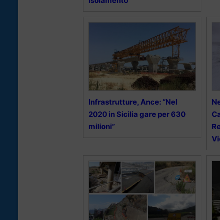
isolamento”
Infrastrutture, Ance: “Nel
Ne
2020 in Sicilia gare per 630
Ca
milioni”
Re
Vi