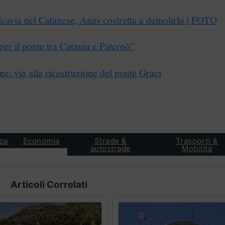
lcavia nel Catanese, Anas costretta a demolirlo | FOTO
 per il ponte tra Catania e Paternò”
ne: via alla ricostruzione del ponte Graci
ca
Economia
Strade &
Trasporti &
autostrade
Mobilità
Articoli Correlati