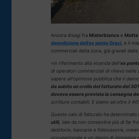
Ancora disagi fra
Misterbianco
e
Motta 
demolizione dell’ex ponte Graci
, e il m
commerciali della zona, già gravati dalle 
«In riferimento alla vicenda dell’
ex ponte
di operatori commerciali di rilievo nelle
sapere all’opinione pubblica che il dan
da subito un crollo del fatturato del 3
doveva essere prevista la consegna del
scritture contabili. E siamo ad oltre il 40
Questo calo di fatturato ha determinato
utili,
tale da non consentire più di far fr
debitorie, bancarie e fideiussorie, crea
occupazionale e un danno di immagine do