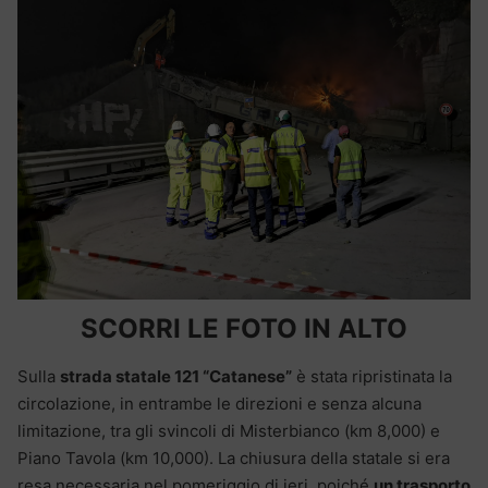
SCORRI LE FOTO IN ALTO
Sulla
strada statale 121 “Catanese”
è stata ripristinata la
circolazione, in entrambe le direzioni e senza alcuna
limitazione, tra gli svincoli di Misterbianco (km 8,000) e
Piano Tavola (km 10,000). La chiusura della statale si era
resa necessaria nel pomeriggio di ieri, poiché
un trasporto