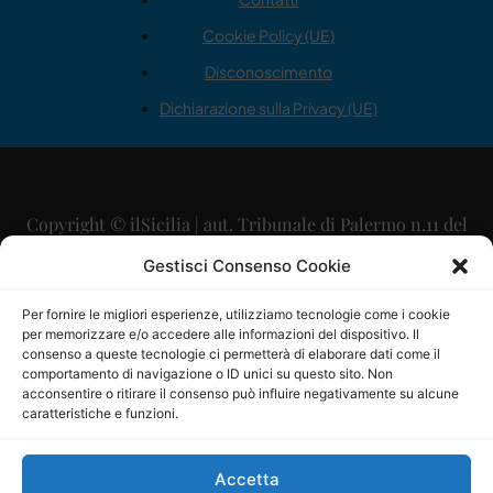
Cookie Policy (UE)
Disconoscimento
Dichiarazione sulla Privacy (UE)
Copyright © ilSicilia | aut. Tribunale di Palermo n.11 del
29/09/2015
Gestisci Consenso Cookie
Editore: Mercurio Comunicazione Soc. Coop. A.R.L.
Per fornire le migliori esperienze, utilizziamo tecnologie come i cookie
per memorizzare e/o accedere alle informazioni del dispositivo. Il
Direttore Editoriale: Maurizio Scaglione
consenso a queste tecnologie ci permetterà di elaborare dati come il
comportamento di navigazione o ID unici su questo sito. Non
Direttore Responsabile: Maria Calabrese
acconsentire o ritirare il consenso può influire negativamente su alcune
caratteristiche e funzioni.
p.zza Sant’Oliva, 9 – 90141 – Palermo – 091335557
P.IVA: 06334930820
Accetta