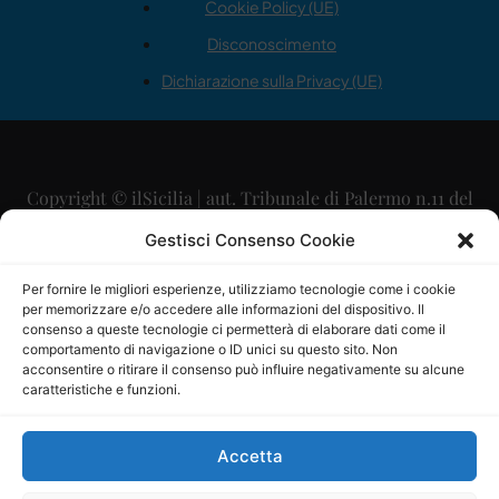
Cookie Policy (UE)
Disconoscimento
Dichiarazione sulla Privacy (UE)
Copyright © ilSicilia | aut. Tribunale di Palermo n.11 del
29/09/2015
Gestisci Consenso Cookie
Editore: Mercurio Comunicazione Soc. Coop. A.R.L.
Per fornire le migliori esperienze, utilizziamo tecnologie come i cookie
per memorizzare e/o accedere alle informazioni del dispositivo. Il
Direttore Editoriale: Maurizio Scaglione
consenso a queste tecnologie ci permetterà di elaborare dati come il
comportamento di navigazione o ID unici su questo sito. Non
Direttore Responsabile: Maria Calabrese
acconsentire o ritirare il consenso può influire negativamente su alcune
caratteristiche e funzioni.
p.zza Sant’Oliva, 9 – 90141 – Palermo – 091335557
P.IVA: 06334930820
Accetta
Mercurio Comunicazione Società Cooperativa a r.l. è