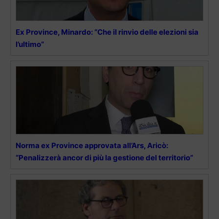
Ex Province, Minardo: “Che il rinvio delle elezioni sia
l’ultimo”
Norma ex Province approvata all’Ars, Aricò:
“Penalizzerà ancor di più la gestione del territorio”