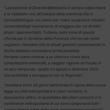
“
La posizione di DiventeràBellissima è sempre stata chiara
e la ribadiamo ora, all’insegna della coerenza che ci
contraddistingue: noi siamo per ridare la parola ai cittadini
consentendogli nuovamente di eleggere per via diretta i
propri rappresentanti. Tuttavia, nelle more di questa
riforma per il ripristino delle Province che noi per primi
vogliamo, riteniamo che le attuali gestioni commissariali in
Sicilia debbano concludersi prima possibile.
Pertanto siamo contrari a un ulteriore rinvio della
consultazione elettorale, a maggior ragione se fissato in
un arco temporale- quello tra agosto e dicembre 2022-
che andrebbe a sovrapporsi con le Regionali“.
“
Insediare entro 30 giorni dall’entrata in vigore della nuova
legge su città metropolitana e Liberi consorzi, in
discussione all’Ars, le assemblee dei Liberi consorzi e le
conferenze metropolitane di cui sono componenti tutti i
sindaci facenti parte delle nove circoscrizioni provinciali”.