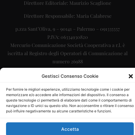
Direttore Editoriale: Maurizio Scaglione
Direttore Responsabile: Maria Calabrese
p.zza Sant’Oliva, 9 – 90141 – Palermo – 091335557
P.IVA: 06334930820
Mercurio Comunicazione Società Cooperativa a r.l. è
iscritta al Registro degli Operatori di Comunicazione al
numero 26988
Sito gestito da
La Digitale srl
–
info@ladigitale.it
Gestisci Consenso Cookie
Per fornire le migliori esperienze, utilizziamo tecnologie come i cookie per
memorizzare e/o accedere alle informazioni del dispositivo. Il consenso a
queste tecnologie ci permetterà di elaborare dati come il comportamento di
navigazione o ID unici su questo sito. Non acconsentire o ritirare il consenso
può influire negativamente su alcune caratteristiche e funzioni.
Accetta