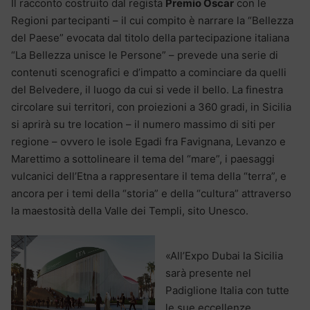
Il racconto costruito dal regista
Premio Oscar
con le
Regioni partecipanti – il cui compito è narrare la “Bellezza
del Paese” evocata dal titolo della partecipazione italiana
“La Bellezza unisce le Persone” – prevede una serie di
contenuti scenografici e d’impatto a cominciare da quelli
del Belvedere, il luogo da cui si vede il bello. La finestra
circolare sui territori, con proiezioni a 360 gradi, in Sicilia
si aprirà su tre location – il numero massimo di siti per
regione – ovvero le isole Egadi fra Favignana, Levanzo e
Marettimo a sottolineare il tema del “mare”, i paesaggi
vulcanici dell’Etna a rappresentare il tema della “terra”, e
ancora per i temi della “storia” e della “cultura” attraverso
la maestosità della Valle dei Templi, sito Unesco.
«All’Expo Dubai la Sicilia
sarà presente nel
Padiglione Italia con tutte
le sue eccellenze