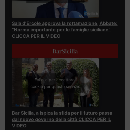
Sala d’Ercole approva la rottamazione, Abbate:
“Norma importante per le famiglie siciliane”
CLICCA PER IL VIDEO
BarSicilia
Fai clic per accettare i
cookie per questo servizio
Bar Sicilia, a Ispica la sfida per il futuro passa
dal nuovo governo della città CLICCA PER IL
VIDEO