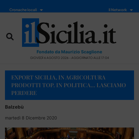
Cronache locali
Il Network
Fondato da Maurizio Scaglione
GIOVEDÌ 6 AGOSTO 2026 - AGGIORNATO ALLE 17:04
EXPORT SICILIA, IN AGRICOLTURA
PRODOTTI TOP. IN POLITICA… LASCIAMO
PERDERE
Balzebù
martedì 8 Dicembre 2020