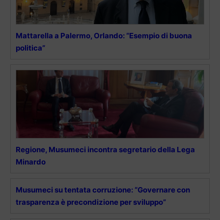
Mattarella a Palermo, Orlando: “Esempio di buona
politica”
Regione, Musumeci incontra segretario della Lega
Minardo
Musumeci su tentata corruzione: “Governare con
trasparenza è precondizione per sviluppo”