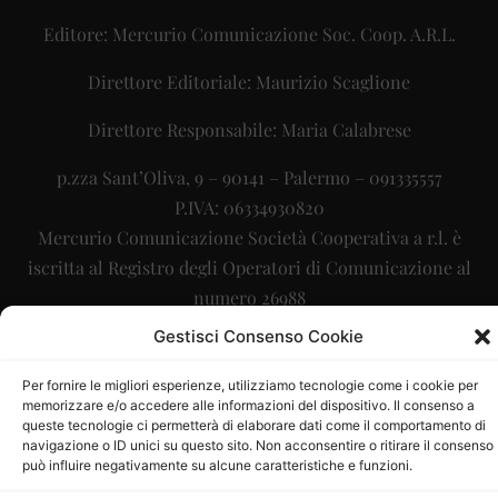
Editore: Mercurio Comunicazione Soc. Coop. A.R.L.
Direttore Editoriale: Maurizio Scaglione
Direttore Responsabile: Maria Calabrese
p.zza Sant’Oliva, 9 – 90141 – Palermo – 091335557
P.IVA: 06334930820
Mercurio Comunicazione Società Cooperativa a r.l. è
iscritta al Registro degli Operatori di Comunicazione al
numero 26988
Gestisci Consenso Cookie
Sito gestito da
La Digitale srl
–
info@ladigitale.it
Per fornire le migliori esperienze, utilizziamo tecnologie come i cookie per
memorizzare e/o accedere alle informazioni del dispositivo. Il consenso a
queste tecnologie ci permetterà di elaborare dati come il comportamento di
navigazione o ID unici su questo sito. Non acconsentire o ritirare il consenso
può influire negativamente su alcune caratteristiche e funzioni.