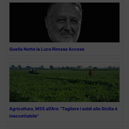
Quella Notte la Luce Rimase Accesa
Agricoltura, M5S all’Ars: “Togliere i soldi alla Sicilia è
inaccettabile”