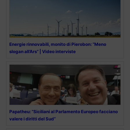
Energie rinnovabili, monito di Pierobon: “Meno
slogan all’Ars” | Video interviste
Papatheu: “Siciliani al Parlamento Europeo facciano
valere i diritti del Sud”