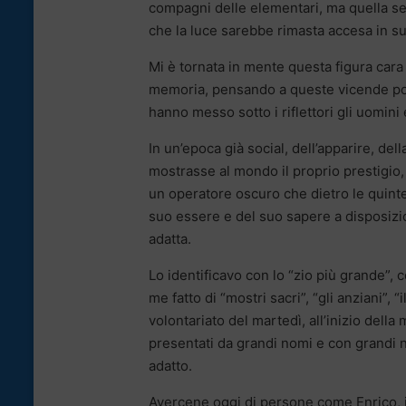
compagni delle elementari, ma quella se
che la luce sarebbe rimasta accesa in s
Mi è tornata in mente questa figura cara 
memoria, pensando a queste vicende politic
hanno messo sotto i riflettori gli uomini 
In un’epoca già social, dell’apparire, dell
mostrasse al mondo il proprio prestigio,
un operatore oscuro che dietro le quint
suo essere e del suo sapere a disposizio
adatta.
Lo identificavo con lo “zio più grande”
me fatto di “mostri sacri”, “gli anziani”, 
volontariato del martedì, all’inizio dell
presentati da grandi nomi e con grandi nu
adatto.
Avercene oggi di persone come Enrico, 