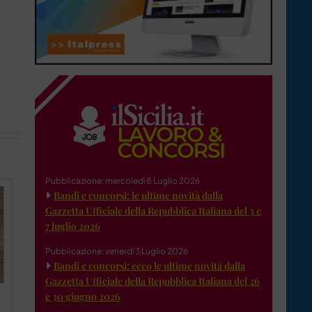
,
Pubblicazione: mercoledì 8 Luglio 2026
Bandi e concorsi: le ultime novità dalla
Gazzetta Ufficiale della Repubblica Italiana del 3 e
7 luglio 2026
Pubblicazione: venerdì 3 Luglio 2026
Bandi e concorsi: ecco le ultime novità dalla
Gazzetta Ufficiale della Repubblica Italiana del 26
e 30 giugno 2026