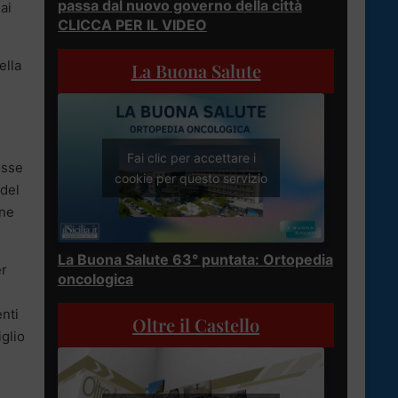
passa dal nuovo governo della città
ai
CLICCA PER IL VIDEO
ella
La Buona Salute
Fai clic per accettare i
osse
cookie per questo servizio
 del
one
La Buona Salute 63° puntata: Ortopedia
er
oncologica
enti
Oltre il Castello
iglio