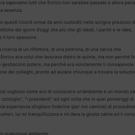
ra sapevamo tutti che Enrico non sarebbe passato e allora pens
ua assenza.
e questi ricordi ormai da anni custoditi nello scrigno prezioso d
he dei giorni d’oggi che più che gli ideali, i partiti e le idee,
e il loro spessore.
a ricerca di un riflettore, di una poltrona, di una carica che
 Enrico era colui che lavorava dietro le quinte, ma non perché f
e gestiscono potere, ma perché era volutamente li consapevole
ne dei colleghi, pronto ad aiutare chiunque a trovare la soluzi
, così voglioso come ero di conoscere un’ambiente e un mondo p
“il consiglio”, “i presidenti” ed ogni volta che in quei pomeriggi di
a mia esperienza sfogliavo foderine (per noi camicie) di procedim
meri, lui mi tranquillizzava e mi dava la giusta calma ed il cons
in qualunque ambiente.