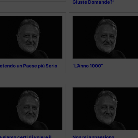
Giuste Domande?”
etendo un Paese più Serio
“L’Anno 1000”
 siamo certi di volere il
Non mi appassiono