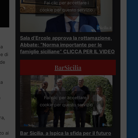
Fai clic per accettare i
cookie per questo servizio
Sala d’Ercole approva la rottamazione,
Abbate: “Norma importante per le
la
famiglie siciliane” CLICCA PER IL VIDEO
e di
nde
BarSicilia
la
l
n
Fai clic per accettare i
cookie per questo servizio
ra,
Bar Sicilia, a Ispica la sfida per il futuro
zo ai