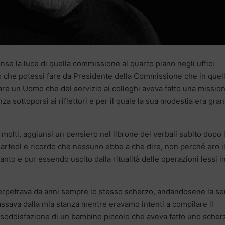
nse la luce di quella commissione al quarto piano negli uffici
mo che potessi fare da Presidente della Commissione che in quel
are un Uomo che del servizio ai colleghi aveva fatto una mission
za sottoporsi ai riflettori e per il quale la sua modestia era gra
molti, aggiunsi un pensiero nel librone dei verbali subito dopo 
martedì e ricordo che nessuno ebbe a che dire, non perché ero i
to e pur essendo uscito dalla ritualità delle operazioni lessi i
erpetrava da anni sempre lo stesso scherzo, andandosene la se
passava dalla mia stanza mentre eravamo intenti a compilare il
a soddisfazione di un bambino piccolo che aveva fatto uno scher