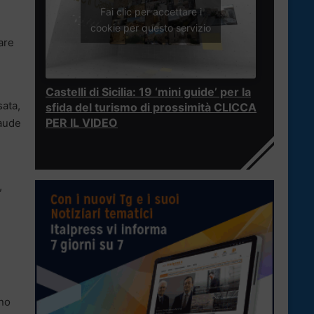
Fai clic per accettare i
cookie per questo servizio
are
Castelli di Sicilia: 19 ‘mini guide’ per la
sata,
sfida del turismo di prossimità CLICCA
PER IL VIDEO
laude
,
nno