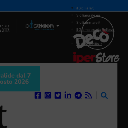
il SiciliaTivù
Siciliarurale.eu
Siciliammare.it
Il Network
Il Giornale della Bellezza
Siciliamedica.it
Sanitainsicilia.it