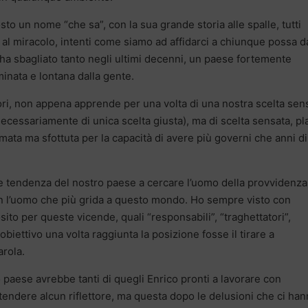
o un nome “che sa”, con la sua grande storia alle spalle, tutti
o al miracolo, intenti come siamo ad affidarci a chiunque possa d
ha sbagliato tanto negli ultimi decenni, un paese fortemente
minata e lontana dalla gente.
ri, non appena apprende per una volta di una nostra scelta sen
ecessariamente di unica scelta giusta), ma di scelta sensata, p
mata ma sfottuta per la capacità di avere più governi che anni di
le tendenza del nostro paese a cercare l’uomo della provvidenza
n l’uomo che più grida a questo mondo. Ho sempre visto con
posito per queste vicende, quali “responsabili”, “traghettatori”,
obiettivo una volta raggiunta la posizione fosse il tirare a
arola.
 paese avrebbe tanti di quegli Enrico pronti a lavorare con
tendere alcun riflettore, ma questa dopo le delusioni che ci ha