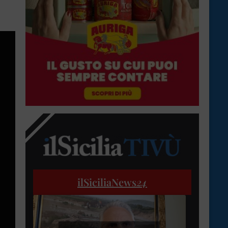
ilSiciliaNews
24