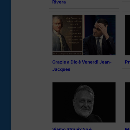
Rivera
Grazie a Dio è Venerdì Jean-
Pr
Jacques
Siamo Strani? No è
Ma