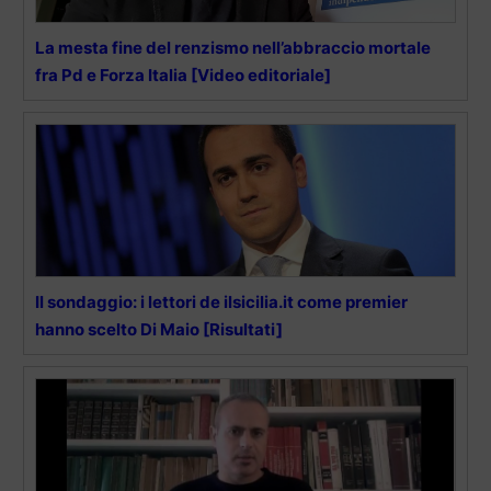
La mesta fine del renzismo nell’abbraccio mortale
fra Pd e Forza Italia [Video editoriale]
Il sondaggio: i lettori de ilsicilia.it come premier
hanno scelto Di Maio [Risultati]