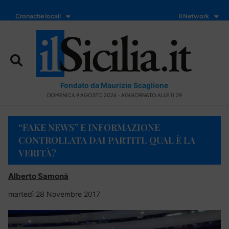
Cronache locali
Il Network
Fondato da Maurizio Scaglione
DOMENICA 9 AGOSTO 2026 - AGGIORNATO ALLE 11:29
“FAKE NEWS” E INFORMAZIONE
CONTROLLATA DAI PARTITI. QUAL È LA
VERITÀ?
Alberto Samonà
martedì 28 Novembre 2017