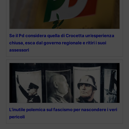
Se il Pd considera quella di Crocetta un’esperienza
chiusa, esca dal governo regionale e ritiri i suoi
assessori
L’inutile polemica sul fascismo per nascondere i veri
pericoli