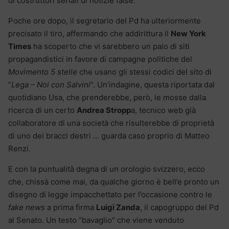
di costruttori seriali di notizie false.
Poche ore dopo, il segretario del Pd ha ulteriormente
precisato il tiro, affermando che addirittura il
New York
Times
ha scoperto che vi sarebbero un paio di siti
propagandistici in favore di campagne politiche del
Movimento 5 stelle
che usano gli stessi codici del sito di
“
Lega – Noi con Salvini
“. Un’indagine, questa riportata dal
quotidiano Usa, che prenderebbe, però, le mosse dalla
ricerca di un certo
Andrea Stropp
a, tecnico web già
collaboratore di una società che risulterebbe di proprietà
di uno dei bracci destri … guarda caso proprio di Matteo
Renzi.
E con la puntualità degna di un orologio svizzero, ecco
che, chissà come mai, da qualche giorno è bell’e pronto un
disegno di legge impacchettato per l’occasione contro le
fake news
a prima firma
Luigi Zanda
, il capogruppo del Pd
al Senato. Un testo “bavaglio” che viene venduto