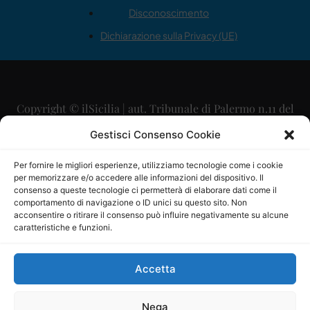
Disconoscimento
Dichiarazione sulla Privacy (UE)
Copyright © ilSicilia | aut. Tribunale di Palermo n.11 del
29/09/2015
Gestisci Consenso Cookie
Editore: Mercurio Comunicazione Soc. Coop. A.R.L.
Per fornire le migliori esperienze, utilizziamo tecnologie come i cookie
per memorizzare e/o accedere alle informazioni del dispositivo. Il
Direttore Editoriale: Maurizio Scaglione
consenso a queste tecnologie ci permetterà di elaborare dati come il
comportamento di navigazione o ID unici su questo sito. Non
Direttore Responsabile: Maria Calabrese
acconsentire o ritirare il consenso può influire negativamente su alcune
caratteristiche e funzioni.
p.zza Sant’Oliva, 9 – 90141 – Palermo – 091335557
P.IVA: 06334930820
Accetta
Mercurio Comunicazione Società Cooperativa a r.l. è
iscritta al Registro degli Operatori di Comunicazione al
Nega