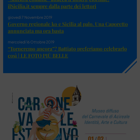
ilSicilia.it sempre dalla parte dei lettori
giovedì 7 Novembre 2019
Governo regionale ko e Sicilia al palo. Una Caporetto
annunciata ma ora basta
mercoledì 16 Ottobre 2019
“Torneremo ancora”? Battiato preferiamo celebrarlo
così | LE FOTO PIÙ BELLE