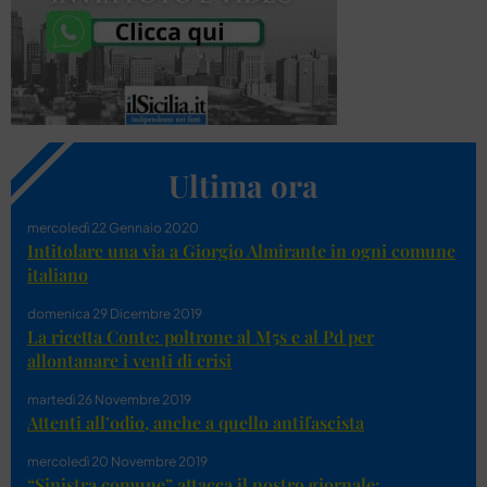
Ultima ora
mercoledì 22 Gennaio 2020
Intitolare una via a Giorgio Almirante in ogni comune
italiano
domenica 29 Dicembre 2019
La ricetta Conte: poltrone al M5s e al Pd per
allontanare i venti di crisi
martedì 26 Novembre 2019
Attenti all’odio, anche a quello antifascista
mercoledì 20 Novembre 2019
“Sinistra comune” attacca il nostro giornale: