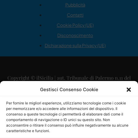
Pubblicità
Contatti
Cookie Policy (UE)
Disconoscimento
Dichiarazione sulla Privacy (UE)
Copyright © ilSicilia | aut. Tribunale di Palermo n.11 del
29/09/2015
Gestisci Consenso Cookie
Editore: Mercurio Comunicazione Soc. Coop. A.R.L.
Per fornire le migliori esperienze, utilizziamo tecnologie come i cookie
per memorizzare e/o accedere alle informazioni del dispositivo. Il
Direttore Editoriale: Maurizio Scaglione
consenso a queste tecnologie ci permetterà di elaborare dati come il
comportamento di navigazione o ID unici su questo sito. Non
Direttore Responsabile: Maria Calabrese
acconsentire o ritirare il consenso può influire negativamente su alcune
caratteristiche e funzioni.