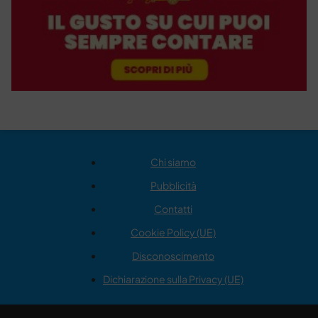
Chi siamo
Pubblicità
Contatti
Cookie Policy (UE)
Disconoscimento
Dichiarazione sulla Privacy (UE)