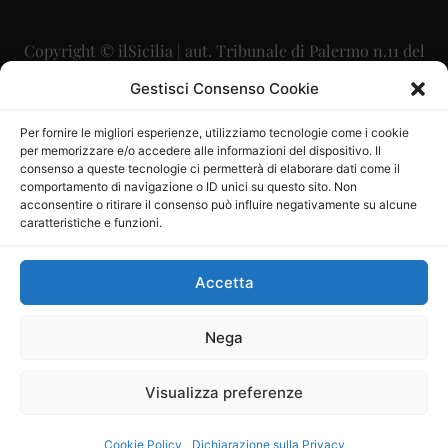
Copyright © ilSicilia | aut. Tribunale di Palermo n.11 del
29/09/2015
Gestisci Consenso Cookie
Editore: Mercurio Comunicazione Soc. Coop. A.R.L.
Per fornire le migliori esperienze, utilizziamo tecnologie come i cookie
per memorizzare e/o accedere alle informazioni del dispositivo. Il
Direttore Editoriale: Maurizio Scaglione
consenso a queste tecnologie ci permetterà di elaborare dati come il
comportamento di navigazione o ID unici su questo sito. Non
Direttore Responsabile: Maria Calabrese
acconsentire o ritirare il consenso può influire negativamente su alcune
caratteristiche e funzioni.
p.zza Sant’Oliva, 9 – 90141 – Palermo – 091335557
P.IVA: 06334930820
Accetta
Mercurio Comunicazione Società Cooperativa a r.l. è
iscritta al Registro degli Operatori di Comunicazione al
Nega
numero 26988
Visualizza preferenze
Sito gestito da
La Digitale srl
–
info@ladigitale.it
Cookie Policy
Dichiarazione sulla Privacy