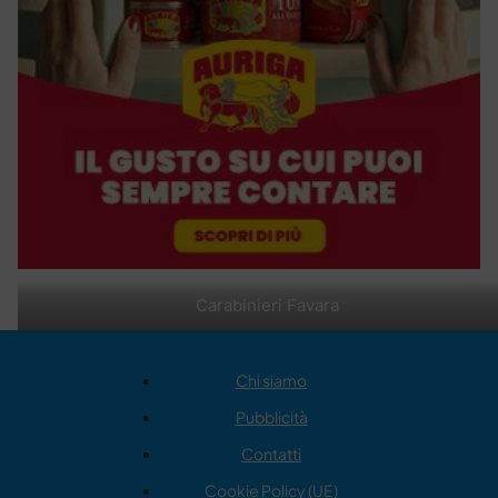
Carabinieri Favara
Chi siamo
Pubblicità
Contatti
Cookie Policy (UE)