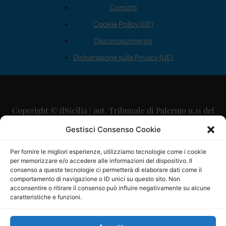
Contatti
Cookie Policy (UE)
Disconoscimento
Dichiarazione sulla Privacy (UE)
Copyright © ilSicilia | aut. Tribunale di Palermo n.11 del
29/09/2015
Gestisci Consenso Cookie
Editore: Mercurio Comunicazione Soc. Coop. A.R.L.
Per fornire le migliori esperienze, utilizziamo tecnologie come i cookie
per memorizzare e/o accedere alle informazioni del dispositivo. Il
Direttore Editoriale: Maurizio Scaglione
consenso a queste tecnologie ci permetterà di elaborare dati come il
comportamento di navigazione o ID unici su questo sito. Non
Direttore Responsabile: Maria Calabrese
acconsentire o ritirare il consenso può influire negativamente su alcune
caratteristiche e funzioni.
p.zza Sant’Oliva, 9 – 90141 – Palermo – 091335557
P.IVA: 06334930820