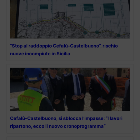
“Stop al raddoppio Cefalù-Castelbuono”, rischio
nuove incompiute in Sicilia
Cefalù-Castelbuono, si sblocca l’impasse: “I lavori
ripartono, ecco il nuovo cronoprogramma”