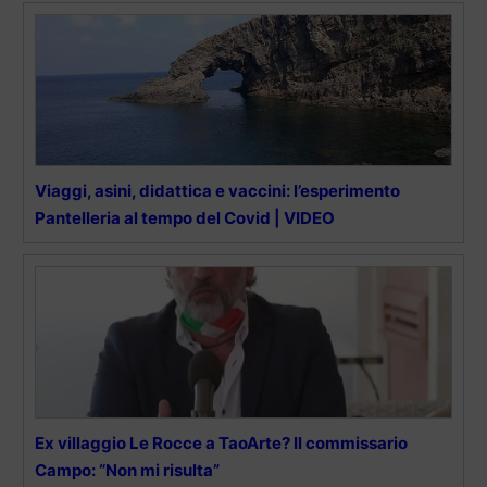
Viaggi, asini, didattica e vaccini: l’esperimento
Pantelleria al tempo del Covid | VIDEO
Ex villaggio Le Rocce a TaoArte? Il commissario
Campo: “Non mi risulta”