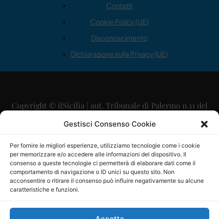
Contatti
Cookie Policy (UE)
Disconoscimento
Dichiarazione sulla Privacy (UE)
Copyright © ilSicilia | aut. Tribunale di Palermo n.11 del
29/09/2015
Gestisci Consenso Cookie
Editore: Mercurio Comunicazione Soc. Coop. A.R.L.
Per fornire le migliori esperienze, utilizziamo tecnologie come i cookie
per memorizzare e/o accedere alle informazioni del dispositivo. Il
Direttore Editoriale: Maurizio Scaglione
consenso a queste tecnologie ci permetterà di elaborare dati come il
comportamento di navigazione o ID unici su questo sito. Non
Direttore Responsabile: Maria Calabrese
acconsentire o ritirare il consenso può influire negativamente su alcune
caratteristiche e funzioni.
p.zza Sant’Oliva, 9 – 90141 – Palermo – 091335557
P.IVA: 06334930820
Accetta