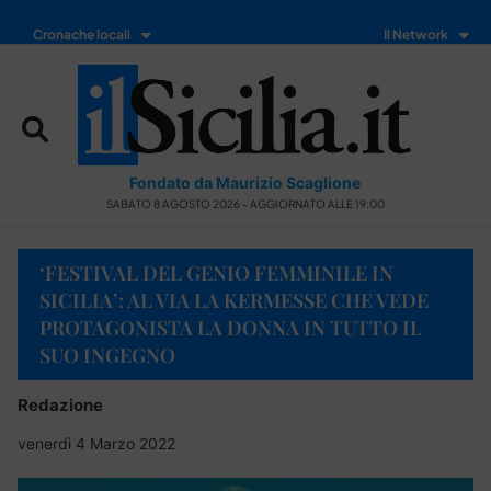
Cronache locali
Il Network
Fondato da Maurizio Scaglione
SABATO 8 AGOSTO 2026 - AGGIORNATO ALLE 19:00
‘FESTIVAL DEL GENIO FEMMINILE IN
SICILIA’: AL VIA LA KERMESSE CHE VEDE
PROTAGONISTA LA DONNA IN TUTTO IL
SUO INGEGNO
Redazione
venerdì 4 Marzo 2022