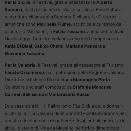
Per la Sicilia
, il Festival, grazie all’assessore
Alberto
Samonà
, ha il patrocinio dell’Assessorato ai Beni Culturali
e Identità siciliana della Regione Siciliana. Le Direttrici
artistiche sono
Marinella Fiume
, scrittrice e curatrice del
dizionario “Siciliane”, e
Fulvia Toscano
, anima del festival
NaxosLegge. Con loro collabora uno staff composto da
Katia Di Blasi, Sakiko Chemi, Mariada Pansera e
Giovanna Toscano
.
Per la Calabria
, il Festival, grazie all’Assessore al Turismo
Fausto Orsomarso
, ha il patrocinio della Regione Calabria.
Direttrice artistica è l’archeologa
Mariangela Preta
.
Collabora uno staff composto da
Stefania Mancuso,
Carmen Bellissimo e Mariarosaria Russo
.
Due case editrici – Il Palindromo (“La Sicilia delle donne”)
e LibrItalia (“La Calabria delle donne”) – collaboreranno per
questa edizione con i rispettivi Festival, pubblicando, tra le
altre, le storie di Nina da Messina, scrittrice dimenticata