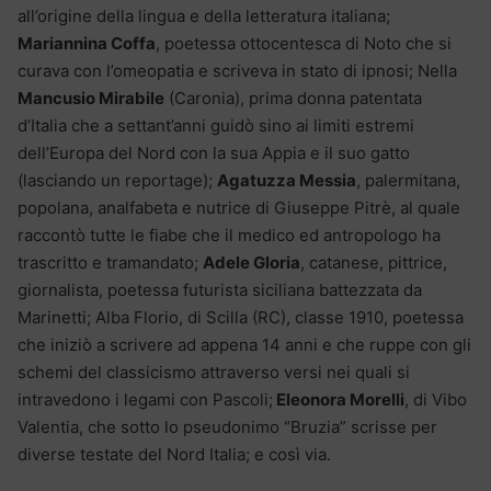
all’origine della lingua e della letteratura italiana;
Mariannina Coffa
, poetessa ottocentesca di Noto che si
curava con l’omeopatia e scriveva in stato di ipnosi; Nella
Mancusio Mirabile
(Caronia), prima donna patentata
d’Italia che a settant’anni guidò sino ai limiti estremi
dell’Europa del Nord con la sua Appia e il suo gatto
(lasciando un reportage);
Agatuzza Messia
, palermitana,
popolana, analfabeta e nutrice di Giuseppe Pitrè, al quale
raccontò tutte le fiabe che il medico ed antropologo ha
trascritto e tramandato;
Adele Gloria
, catanese, pittrice,
giornalista, poetessa futurista siciliana battezzata da
Marinetti; Alba Florio, di Scilla (RC), classe 1910, poetessa
che iniziò a scrivere ad appena 14 anni e che ruppe con gli
schemi del classicismo attraverso versi nei quali si
intravedono i legami con Pascoli;
Eleonora Morelli
, di Vibo
Valentia, che sotto lo pseudonimo “Bruzia” scrisse per
diverse testate del Nord Italia; e così via.