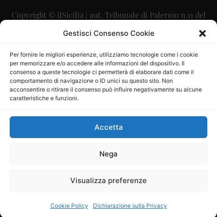
Copyright © ilSicilia | aut. Tribunale di Palermo n.11 del
29/09/2015
Gestisci Consenso Cookie
Editore: Mercurio Comunicazione Soc. Coop. A.R.L.
Per fornire le migliori esperienze, utilizziamo tecnologie come i cookie
per memorizzare e/o accedere alle informazioni del dispositivo. Il
Direttore Editoriale: Maurizio Scaglione
consenso a queste tecnologie ci permetterà di elaborare dati come il
comportamento di navigazione o ID unici su questo sito. Non
Direttore Responsabile: Maria Calabrese
acconsentire o ritirare il consenso può influire negativamente su alcune
caratteristiche e funzioni.
p.zza Sant’Oliva, 9 – 90141 – Palermo – 091335557
P.IVA: 06334930820
Accetta
Mercurio Comunicazione Società Cooperativa a r.l. è
iscritta al Registro degli Operatori di Comunicazione al
Nega
numero 26988
Visualizza preferenze
Sito gestito da
La Digitale srl
–
info@ladigitale.it
Cookie Policy
Dichiarazione sulla Privacy