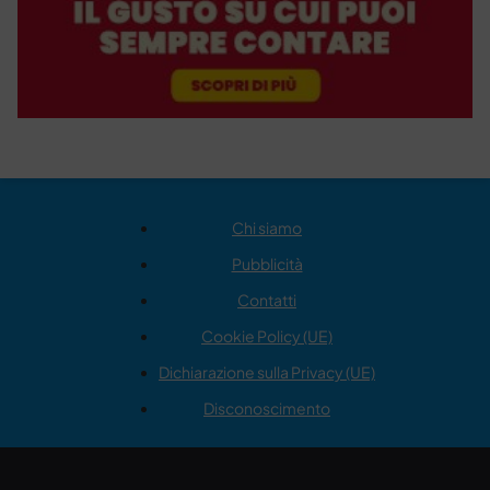
Chi siamo
Pubblicità
Contatti
Cookie Policy (UE)
Dichiarazione sulla Privacy (UE)
Disconoscimento