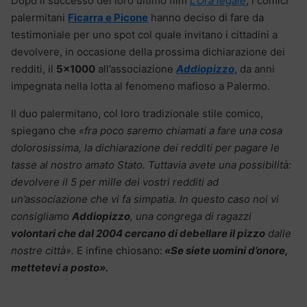
Dopo il successo del loro ultimo film
L’Ora legale
, i comici
palermitani
Ficarra e Picone
hanno deciso di fare da
testimoniale per uno spot col quale invitano i cittadini a
devolvere, in occasione della prossima dichiarazione dei
redditi, il
5×1000
all’associazione
Addiopizzo
, da anni
impegnata nella lotta al fenomeno mafioso a Palermo.
Il duo palermitano, col loro tradizionale stile comico,
spiegano che
«fra poco saremo chiamati a fare una cosa
dolorosissima, la dichiarazione dei redditi per pagare le
tasse al nostro amato Stato. Tuttavia avete una possibilità:
devolvere il 5 per mille dei vostri redditi ad
un’associazione che vi fa simpatia. In questo caso noi vi
consigliamo
Addiopizzo
, una congrega di ragazzi
volontari che dal 2004 cercano di debellare il pizzo
dalle
nostre città».
E infine chiosano:
«Se siete uomini d’onore,
mettetevi a posto».