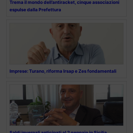
Trema il mondo dell’antiracket, cinque associazioni
espulse dalla Prefettura
Imprese: Turano, riforma Irsap e Zes fondamentali
Saldi invernali anticipati al 2 gennaio in Sicilia.