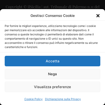
Copyright © ilSicilia | aut. Tribunale di Palermo n.11 del
29/09/2015
Gestisci Consenso Cookie
Editore: Mercurio Comunicazione Soc. Coop. A.R.L.
Per fornire le migliori esperienze, utilizziamo tecnologie come i cookie
per memorizzare e/o accedere alle informazioni del dispositivo. Il
Direttore Editoriale: Maurizio Scaglione
consenso a queste tecnologie ci permetterà di elaborare dati come il
comportamento di navigazione o ID unici su questo sito. Non
Direttore Responsabile: Maria Calabrese
acconsentire o ritirare il consenso può influire negativamente su alcune
caratteristiche e funzioni.
p.zza Sant’Oliva, 9 – 90141 – Palermo – 091335557
P.IVA: 06334930820
Accetta
Mercurio Comunicazione Società Cooperativa a r.l. è
iscritta al Registro degli Operatori di Comunicazione al
Nega
numero 26988
Visualizza preferenze
Sito gestito da
La Digitale srl
–
info@ladigitale.it
Cookie Policy
Dichiarazione sulla Privacy