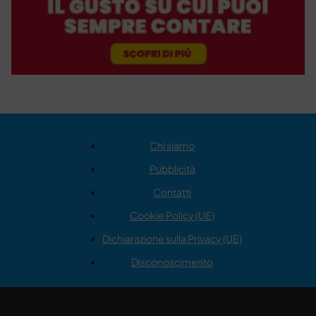
Chi siamo
Pubblicità
Contatti
Cookie Policy (UE)
Dichiarazione sulla Privacy (UE)
Disconoscimento