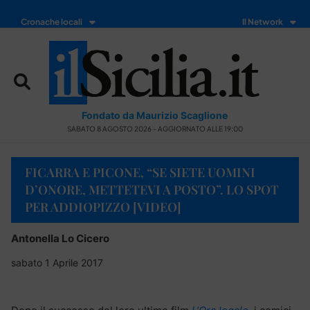
Cronache locali
Il Network
Fondato da Maurizio Scaglione
SABATO 8 AGOSTO 2026 - AGGIORNATO ALLE 19:00
FICARRA E PICONE, “SE SIETE UOMINI
D’ONORE, METTETEVI A POSTO”. LO SPOT
PER ADDIOPIZZO [VIDEO]
Antonella Lo Cicero
sabato 1 Aprile 2017