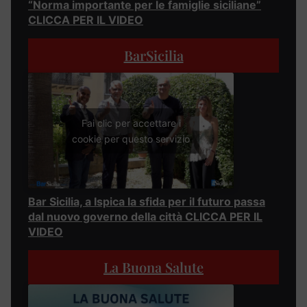
“Norma importante per le famiglie siciliane”
CLICCA PER IL VIDEO
BarSicilia
Fai clic per accettare i
cookie per questo servizio
Bar Sicilia, a Ispica la sfida per il futuro passa
dal nuovo governo della città CLICCA PER IL
VIDEO
La Buona Salute