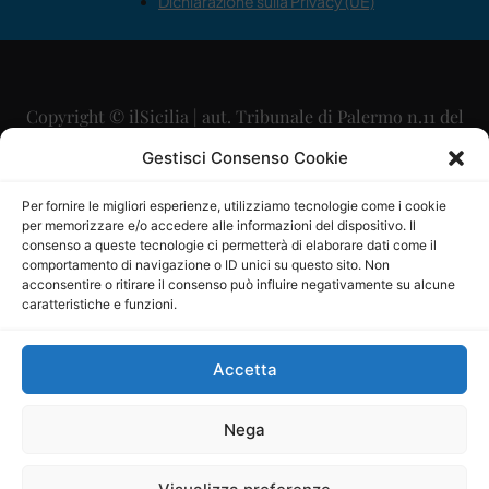
Dichiarazione sulla Privacy (UE)
Copyright © ilSicilia | aut. Tribunale di Palermo n.11 del
29/09/2015
Gestisci Consenso Cookie
Editore: Mercurio Comunicazione Soc. Coop. A.R.L.
Per fornire le migliori esperienze, utilizziamo tecnologie come i cookie
per memorizzare e/o accedere alle informazioni del dispositivo. Il
Direttore Editoriale: Maurizio Scaglione
consenso a queste tecnologie ci permetterà di elaborare dati come il
comportamento di navigazione o ID unici su questo sito. Non
Direttore Responsabile: Maria Calabrese
acconsentire o ritirare il consenso può influire negativamente su alcune
caratteristiche e funzioni.
p.zza Sant’Oliva, 9 – 90141 – Palermo – 091335557
P.IVA: 06334930820
Accetta
Mercurio Comunicazione Società Cooperativa a r.l. è
iscritta al Registro degli Operatori di Comunicazione al
Nega
numero 26988