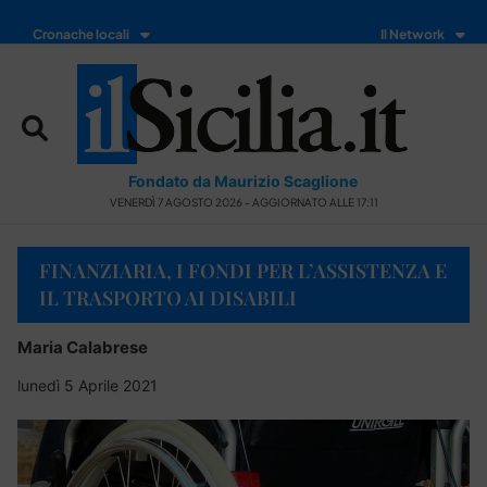
Cronache locali
Il Network
Fondato da Maurizio Scaglione
VENERDÌ 7 AGOSTO 2026 - AGGIORNATO ALLE 17:11
FINANZIARIA, I FONDI PER L’ASSISTENZA E
IL TRASPORTO AI DISABILI
Maria Calabrese
lunedì 5 Aprile 2021