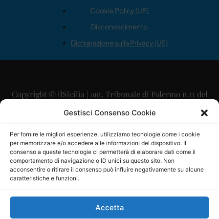
Cookie Policy (UE)
Disconoscimento
Dichiarazione sulla Privacy (UE)
Copyright © ilSicilia | aut. Tribunale di Palermo n.11 del
29/09/2015
Gestisci Consenso Cookie
Editore: Mercurio Comunicazione Soc. Coop. A.R.L.
Per fornire le migliori esperienze, utilizziamo tecnologie come i cookie
per memorizzare e/o accedere alle informazioni del dispositivo. Il
Direttore Editoriale: Maurizio Scaglione
consenso a queste tecnologie ci permetterà di elaborare dati come il
comportamento di navigazione o ID unici su questo sito. Non
Direttore Responsabile: Maria Calabrese
acconsentire o ritirare il consenso può influire negativamente su alcune
caratteristiche e funzioni.
p.zza Sant’Oliva, 9 – 90141 – Palermo – 091335557
P.IVA: 06334930820
Accetta
Mercurio Comunicazione Società Cooperativa a r.l. è